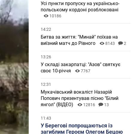
Усі пункти пропуску на українсько-
польському кордоні розблоковані
10186
14:22
Битва за життя: "Минай" поїхав на
виїзний матч до Рівного
8143
2
13:26
У складі закарпатці: "Азов" святкує
своє 10-річчя
7767
12:31
Мукачівський вокаліст Назарій
Попович презентував пісню "Білий
янгол" (ВІДЕО)
12816
13
11:43
У Берегові попрощаються із
загиблим Героєм Олегом Бецою