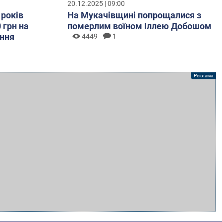
20.12.2025 | 09:00
 років
На Мукачівщині попрощалися з
 грн на
померлим воїном Іллею Добошом
ння
4449
1