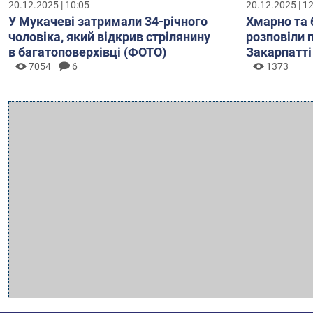
20.12.2025 | 10:05
20.12.2025 | 1
У Мукачеві затримали 34-річного
Хмарно та 
чоловіка, який відкрив стрілянину
розповіли 
в багатоповерхівці (ФОТО)
Закарпатті
7054
6
1373