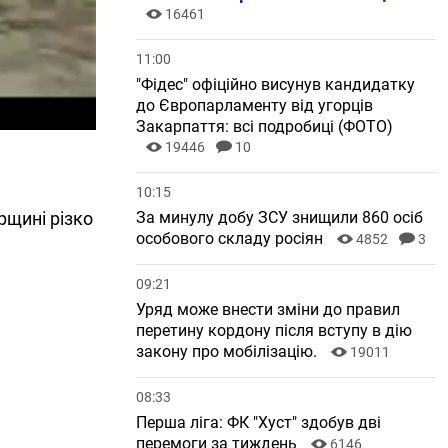
16461
11:00
"Фідес" офіційно висунув кандидатку
до Європарламенту від угорців
Закарпаття: всі подробиці (ФОТО)
19446
10
10:15
За минулу добу ЗСУ знищили 860 осіб
рщині різко
особового складу росіян
4852
3
09:21
Уряд може внести зміни до правил
перетину кордону після вступу в дію
закону про мобілізацію.
19011
08:33
Перша ліга: ФК "Хуст" здобув дві
перемоги за тиждень
6146