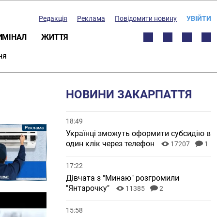
Редакція
Реклама
Повідомити новину
УВІЙТИ
ИМІНАЛ
ЖИТТЯ
ня
НОВИНИ ЗАКАРПАТТЯ
18:49
Українці зможуть оформити субсидію в
один клік через телефон
17207
1
17:22
Дівчата з "Минаю" розгромили
"Янтарочку"
11385
2
15:58