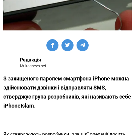
Редакція
Mukachevo.net
З захищеного паролем смартфона iPhone можна
здійснювати дзвінки і відправляти SMS,
стверджує група розробників, які називають себе
iPhoneIslam.
Як стверджують розробники, для цієї операції досить