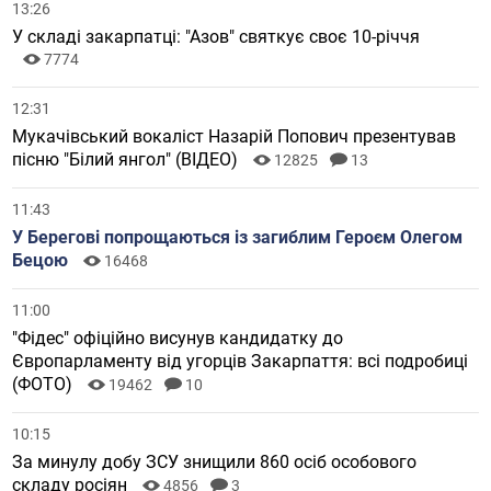
13:26
У складі закарпатці: "Азов" святкує своє 10-річчя
7774
12:31
Мукачівський вокаліст Назарій Попович презентував
пісню "Білий янгол" (ВІДЕО)
12825
13
11:43
У Берегові попрощаються із загиблим Героєм Олегом
Бецою
16468
11:00
"Фідес" офіційно висунув кандидатку до
Європарламенту від угорців Закарпаття: всі подробиці
(ФОТО)
19462
10
10:15
За минулу добу ЗСУ знищили 860 осіб особового
складу росіян
4856
3