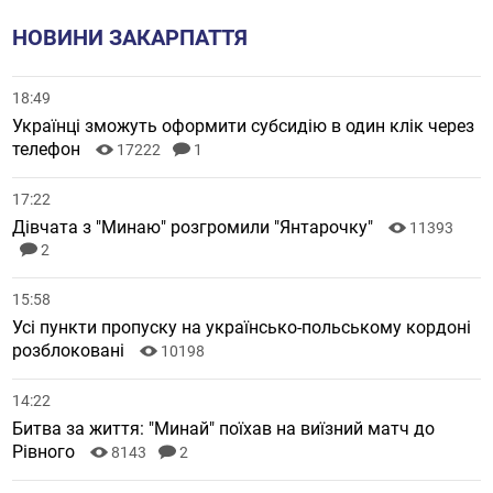
НОВИНИ ЗАКАРПАТТЯ
18:49
Українці зможуть оформити субсидію в один клік через
телефон
17222
1
17:22
Дівчата з "Минаю" розгромили "Янтарочку"
11393
2
15:58
Усі пункти пропуску на українсько-польському кордоні
розблоковані
10198
14:22
Битва за життя: "Минай" поїхав на виїзний матч до
Рівного
8143
2