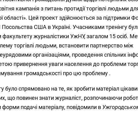
вітня кампанія з питань протидії торгівлі людьми дл
ї області». Цей проект здійснюється за підтримки Ф
 Посольства США в Україні. Учасниками тренінгу бул
 факультету журналістики УжНУ, загалом 15 осіб. Ме
блему торгівлі людьми, встановити партнерство між
еурядовими організаціями, проведення спільних інф
метою привернення уваги населення до проблеми торг
мування громадськості про цю проблему .
у було спрямовано на те, як зробити матеріал цікавим
их, що повинен знати журналіст, розпочинаючи робот
 форми подачі матеріалу, повідомили в
Ужгородськом