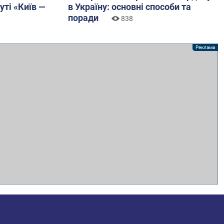
уті «Київ —
в Україну: основні способи та
поради
838