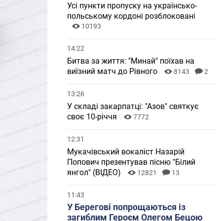
Усі пункти пропуску на українсько-
польському кордоні розблоковані
10193
14:22
Битва за життя: "Минай" поїхав на
виїзний матч до Рівного
8143
2
13:26
У складі закарпатці: "Азов" святкує
своє 10-річчя
7772
12:31
Мукачівський вокаліст Назарій
Попович презентував пісню "Білий
янгол" (ВІДЕО)
12821
13
11:43
У Берегові попрощаються із
загиблим Героєм Олегом Бецою