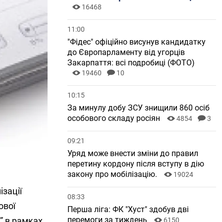
16468
11:00
"Фідес" офіційно висунув кандидатку
до Європарламенту від угорців
Закарпаття: всі подробиці (ФОТО)
19460
10
10:15
За минулу добу ЗСУ знищили 860 осіб
особового складу росіян
4854
3
09:21
Уряд може внести зміни до правил
перетину кордону після вступу в дію
закону про мобілізацію.
19024
зації
08:33
ової
Перша ліга: ФК "Хуст" здобув дві
перемоги за тиждень
” в рамках
6150