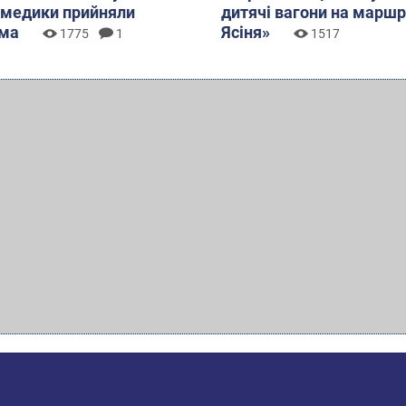
 медики прийняли
дитячі вагони на маршр
ома
Ясіня»
1775
1
1517