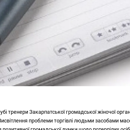
бі тренери Закарпатської громадської жіночої органі
„Висвітлення проблеми торгівлі людьми засобами мас
 позитивної громадської думки щодо потерпілих осіб