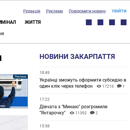
Редакція
Реклама
Повідомити новину
УВІЙТИ
ИМІНАЛ
ЖИТТЯ
ня
и
НОВИНИ ЗАКАРПАТТЯ
18:49
Українці зможуть оформити субсидію в
один клік через телефон
17216
1
17:22
Дівчата з "Минаю" розгромили
"Янтарочку"
11392
2
15:58