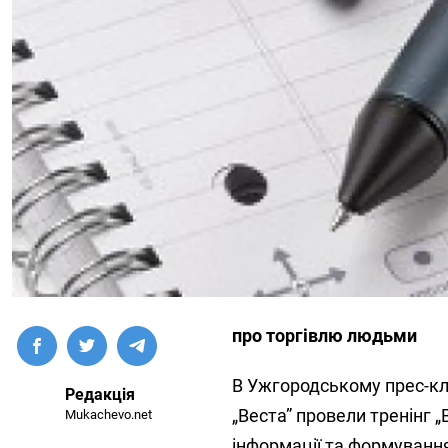
про торгівлю людьми
В Ужгородському прес-клу
Редакція
„Веста” провели тренінг 
Mukachevo.net
інформації та формування