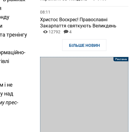
я
08:11
онду
Христос Воскрес! Православні
и
Закарпаття святкують Великдень
12792
4
та тренінгу
БІЛЬШЕ НОВИН
ормаційно-
івлі
 і не
у над
у прес-