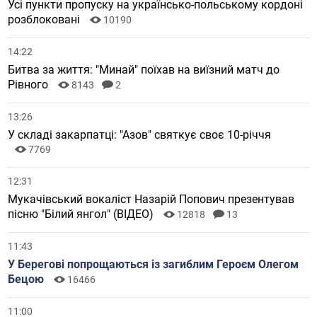
Усі пункти пропуску на українсько-польському кордоні
розблоковані
10190
14:22
Битва за життя: "Минай" поїхав на виїзний матч до
Рівного
8143
2
13:26
У складі закарпатці: "Азов" святкує своє 10-річчя
7769
12:31
Мукачівський вокаліст Назарій Попович презентував
пісню "Білий янгол" (ВІДЕО)
12818
13
11:43
У Берегові попрощаються із загиблим Героєм Олегом
Бецою
16466
11:00