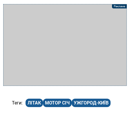
ЛІТАК
МОТОР СІЧ
УЖГОРОД-КИЇВ