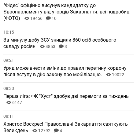
"Фідес" офіційно висунув кандидатку до
Європарламенту від угорців Закарпаття: всі подробиці
(ФОТО)
19456
10
10:15
За минулу добу ЗСУ знищили 860 осіб особового
складу росіян
4853
3
09:21
Уряд може внести зміни до правил перетину кордону
після вступу в дію закону про мобілізацію.
19022
08:33
Перша ліга: ФК "Хуст" здобув дві перемоги за тиждень
6147
08:11
Христос Воскрес! Православні Закарпаття святкують
Великдень
12792
4