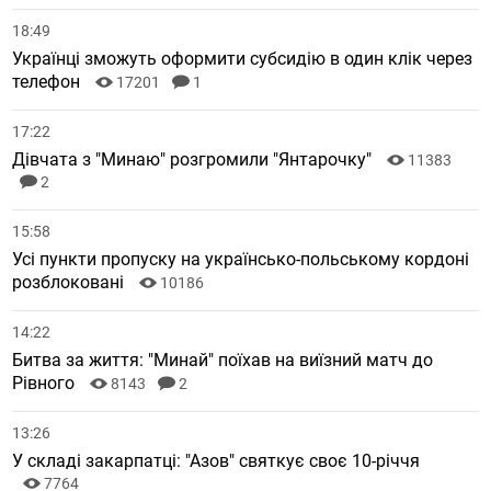
18:49
Українці зможуть оформити субсидію в один клік через
телефон
17201
1
17:22
Дівчата з "Минаю" розгромили "Янтарочку"
11383
2
15:58
Усі пункти пропуску на українсько-польському кордоні
розблоковані
10186
14:22
Битва за життя: "Минай" поїхав на виїзний матч до
Рівного
8143
2
13:26
У складі закарпатці: "Азов" святкує своє 10-річчя
7764