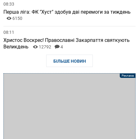
08:33
Перша ліга: ФК "Хуст" здобув дві перемоги за тиждень
6150
08:11
Христос Воскрес! Православні Закарпаття святкують
Великдень
12792
4
БІЛЬШЕ НОВИН