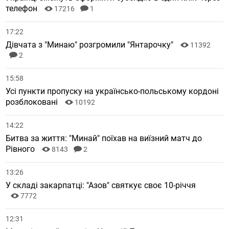
телефон
17216
1
17:22
Дівчата з "Минаю" розгромили "Янтарочку"
11392
2
15:58
Усі пункти пропуску на українсько-польському кордоні
розблоковані
10192
14:22
Битва за життя: "Минай" поїхав на виїзний матч до
Рівного
8143
2
13:26
У складі закарпатці: "Азов" святкує своє 10-річчя
7772
12:31