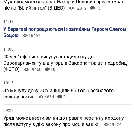
Мукачівський вокаліст Назарій Попович презентував
пісню "Білий янгол" (ВІДЕО)
12819
13
11:43
У Берегові попрощаються із загиблим Героєм Олегом
Бецою
16467
11:00
"Фідес" офіційно висунув кандидатку до
Європарламенту від угорців Закарпаття: всі подробиці
(ФОТО)
19460
10
10:15
За минулу добу ЗСУ знищили 860 осіб особового
складу росіян
4854
3
09:21
Уряд може внести зміни до правил перетину кордону
після вступу в дію закону про мобілізацію.
19024