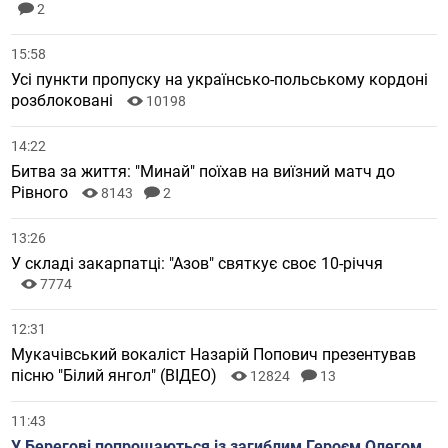
2
15:58
Усі пункти пропуску на українсько-польському кордоні
розблоковані
10198
14:22
Битва за життя: "Минай" поїхав на виїзний матч до
Рівного
8143
2
13:26
У складі закарпатці: "Азов" святкує своє 10-річчя
7774
12:31
Мукачівський вокаліст Назарій Попович презентував
пісню "Білий янгол" (ВІДЕО)
12824
13
11:43
У Берегові попрощаються із загиблим Героєм Олегом