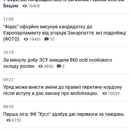
Бецою
16468
11:00
"Фідес" офіційно висунув кандидатку до
Європарламенту від угорців Закарпаття: всі подробиці
(ФОТО)
19461
10
10:15
За минулу добу ЗСУ знищили 860 осіб особового
складу росіян
4856
3
09:21
Уряд може внести зміни до правил перетину кордону
після вступу в дію закону про мобілізацію.
19029
08:33
Перша ліга: ФК "Хуст" здобув дві перемоги за тиждень
6153