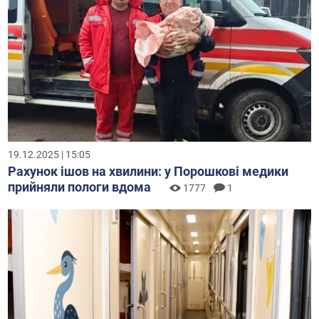
19.12.2025 | 15:05
Рахунок ішов на хвилини: у Порошкові медики
прийняли пологи вдома
1777
1