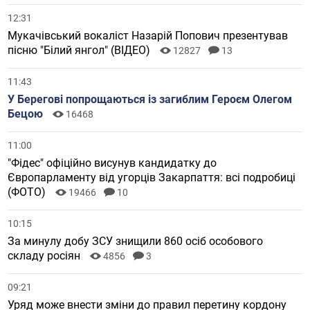
12:31
Мукачівський вокаліст Назарій Попович презентував
пісню "Білий янгол" (ВІДЕО)
12827
13
11:43
У Берегові попрощаються із загиблим Героєм Олегом
Бецою
16468
11:00
"Фідес" офіційно висунув кандидатку до
Європарламенту від угорців Закарпаття: всі подробиці
(ФОТО)
19466
10
10:15
За минулу добу ЗСУ знищили 860 осіб особового
складу росіян
4856
3
09:21
Уряд може внести зміни до правил перетину кордону