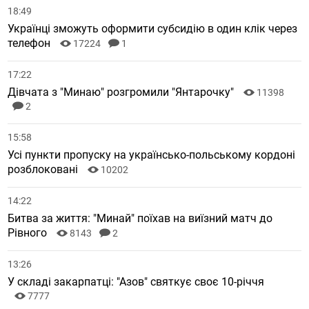
18:49
Українці зможуть оформити субсидію в один клік через
телефон
17224
1
17:22
Дівчата з "Минаю" розгромили "Янтарочку"
11398
2
15:58
Усі пункти пропуску на українсько-польському кордоні
розблоковані
10202
14:22
Битва за життя: "Минай" поїхав на виїзний матч до
Рівного
8143
2
13:26
У складі закарпатці: "Азов" святкує своє 10-річчя
7777