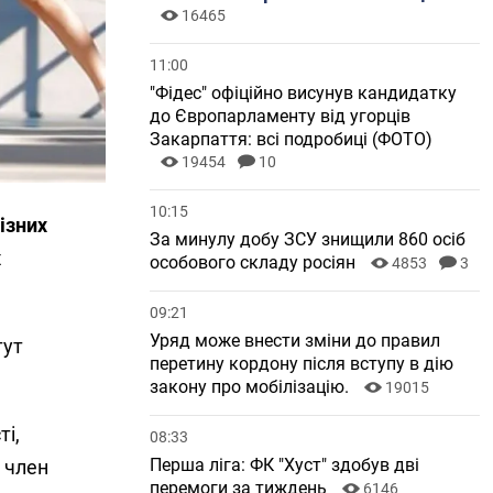
16465
11:00
"Фідес" офіційно висунув кандидатку
до Європарламенту від угорців
Закарпаття: всі подробиці (ФОТО)
19454
10
10:15
ізних
За минулу добу ЗСУ знищили 860 осіб
х
особового складу росіян
4853
3
09:21
Уряд може внести зміни до правил
тут
перетину кордону після вступу в дію
закону про мобілізацію.
19015
ті,
08:33
Перша ліга: ФК "Хуст" здобув дві
- член
перемоги за тиждень
6146