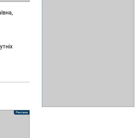
ївна,
утніх