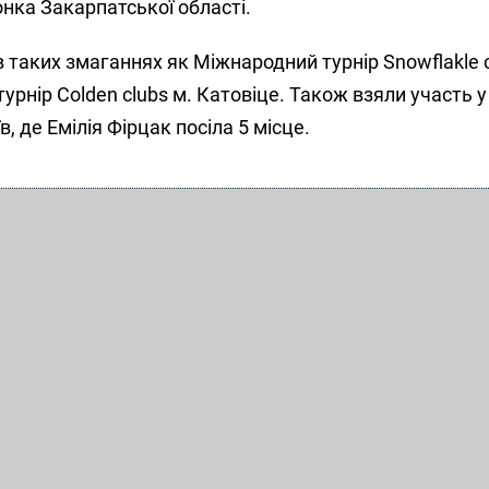
онка Закарпатської області.
 таких змаганнях як Міжнародний турнір Snowflakle c
рнір Colden clubs м. Катовіце. Також взяли участь 
в, де Емілія Фірцак посіла 5 місце.