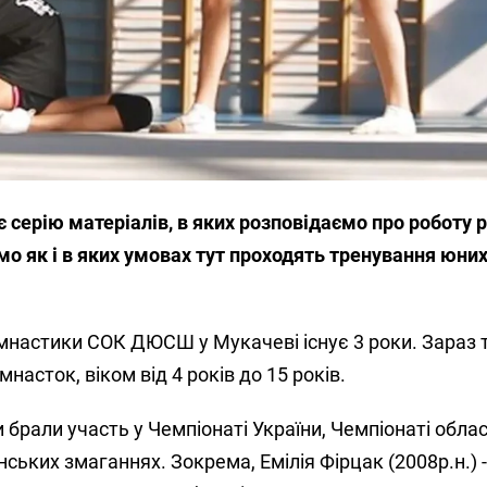
серію матеріалів, в яких розповідаємо про роботу р
о як і в яких умовах тут проходять тренування юни
імнастики СОК ДЮСШ у Мукачеві існує 3 роки. Зараз 
насток, віком від 4 років до 15 років.
 брали участь у Чемпіонаті України, Чемпіонаті облас
ських змаганнях. Зокрема, Емілія Фірцак (2008р.н.) 