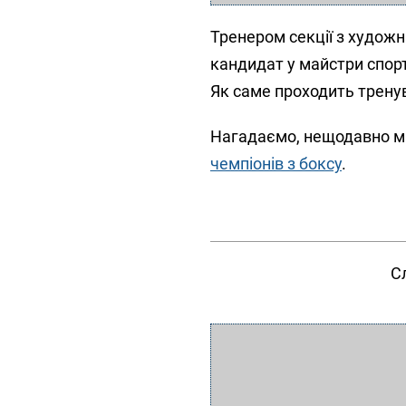
Тренером секції з худож
кандидат у майстри спорт
Як саме проходить тренув
Нагадаємо, нещодавно м
чемпіонів з боксу
.
С