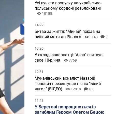
Усі пункти пропуску на українсько-
польському кордоні розблоковані
10188
14:22
Битва за життя: "Минай" поїхав на
виїзний матч до Рівного
8143
2
13:26
У складі закарпатці: "Азов" святкує
своє 10-річчя
7769
12:31
Мукачівський вокаліст Назарій
Попович презентував пісню "Білий
янгол" (ВІДЕО)
12818
13
11:43
У Берегові попрощаються із
загиблим Героєм Олегом Бецою