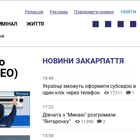
Редакція
Реклама
Повідомити новину
УВІЙТИ
ИМІНАЛ
ЖИТТЯ
ня
ю
НОВИНИ ЗАКАРПАТТЯ
ДЕО)
18:49
Українці зможуть оформити субсидію в
один клік через телефон
17211
1
17:22
Дівчата з "Минаю" розгромили
"Янтарочку"
11390
2
15:58