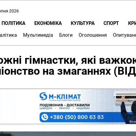
ерпня 2026
ПОЛІТИКА
ЕКОНОМІКА
КУЛЬТУРА
СПОРТ
КР
алітика
Мультимедіа
Блоги
Оголошення
Опитуван
жні гімнастки, які важко
онство на змаганнях (ВІ