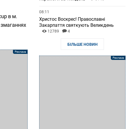
08:11
up в м.
Христос Воскрес! Православні
у змаганнях
Закарпаття святкують Великдень
12789
4
БІЛЬШЕ НОВИН