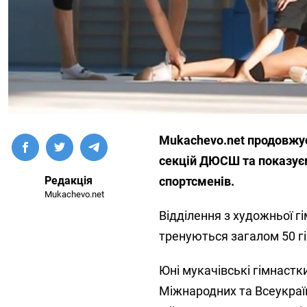
Mukachevo.net продовжує 
секцій ДЮСШ та показуєм
Редакція
спортсменів.
Mukachevo.net
Відділення з художньої г
тренуються загалом 50 гім
Юні мукачівські гімнастки
Міжнародних та Всеукраїн