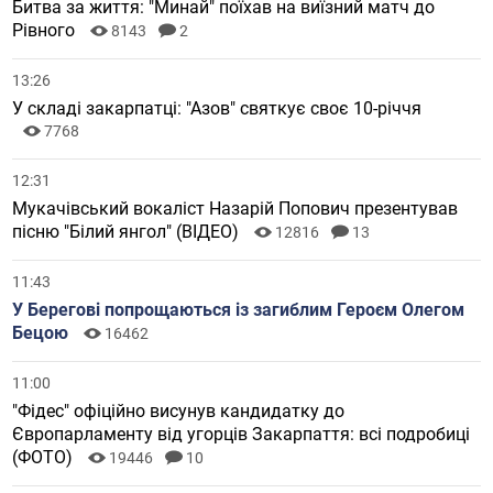
Битва за життя: "Минай" поїхав на виїзний матч до
Рівного
8143
2
13:26
У складі закарпатці: "Азов" святкує своє 10-річчя
7768
12:31
Мукачівський вокаліст Назарій Попович презентував
пісню "Білий янгол" (ВІДЕО)
12816
13
11:43
У Берегові попрощаються із загиблим Героєм Олегом
Бецою
16462
11:00
"Фідес" офіційно висунув кандидатку до
Європарламенту від угорців Закарпаття: всі подробиці
(ФОТО)
19446
10