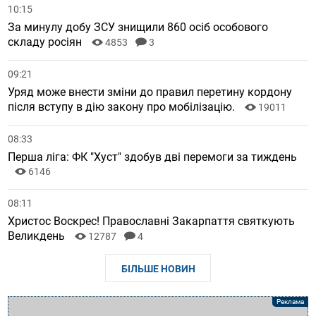
10:15
За минулу добу ЗСУ знищили 860 осіб особового
складу росіян
4853
3
09:21
Уряд може внести зміни до правил перетину кордону
після вступу в дію закону про мобілізацію.
19011
08:33
Перша ліга: ФК "Хуст" здобув дві перемоги за тиждень
6146
08:11
Христос Воскрес! Православні Закарпаття святкують
Великдень
12787
4
БІЛЬШЕ НОВИН