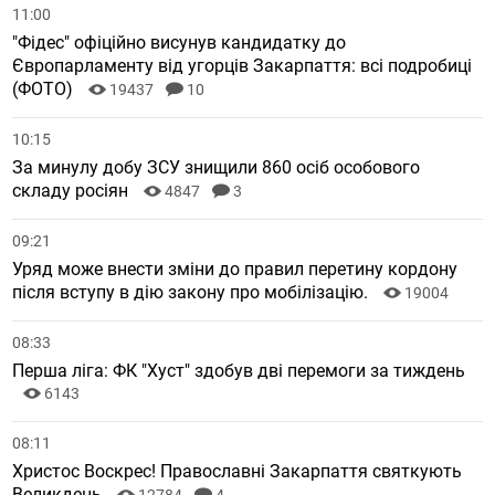
11:00
"Фідес" офіційно висунув кандидатку до
Європарламенту від угорців Закарпаття: всі подробиці
(ФОТО)
19437
10
10:15
За минулу добу ЗСУ знищили 860 осіб особового
складу росіян
4847
3
09:21
Уряд може внести зміни до правил перетину кордону
після вступу в дію закону про мобілізацію.
19004
08:33
Перша ліга: ФК "Хуст" здобув дві перемоги за тиждень
6143
08:11
Христос Воскрес! Православні Закарпаття святкують
Великдень