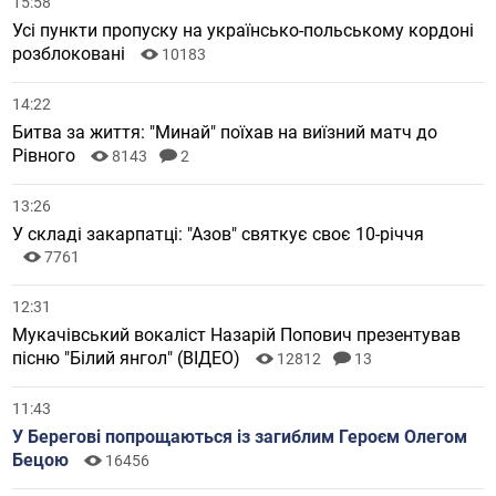
15:58
Усі пункти пропуску на українсько-польському кордоні
розблоковані
10183
14:22
Битва за життя: "Минай" поїхав на виїзний матч до
Рівного
8143
2
13:26
У складі закарпатці: "Азов" святкує своє 10-річчя
7761
12:31
Мукачівський вокаліст Назарій Попович презентував
пісню "Білий янгол" (ВІДЕО)
12812
13
11:43
У Берегові попрощаються із загиблим Героєм Олегом
Бецою
16456