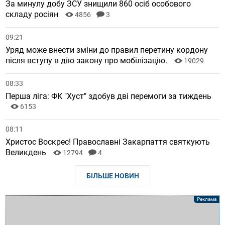
За минулу добу ЗСУ знищили 860 осіб особового
складу росіян
4856
3
09:21
Уряд може внести зміни до правил перетину кордону
після вступу в дію закону про мобілізацію.
19029
08:33
Перша ліга: ФК "Хуст" здобув дві перемоги за тиждень
6153
08:11
Христос Воскрес! Православні Закарпаття святкують
Великдень
12794
4
БІЛЬШЕ НОВИН