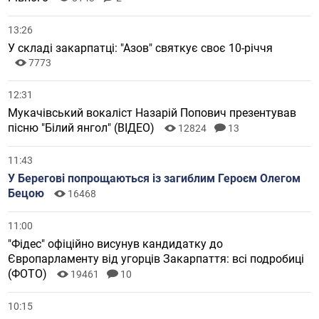
13:26
У складі закарпатці: "Азов" святкує своє 10-річчя
7773
12:31
Мукачівський вокаліст Назарій Попович презентував
пісню "Білий янгол" (ВІДЕО)
12824
13
11:43
У Берегові попрощаються із загиблим Героєм Олегом
Бецою
16468
11:00
"Фідес" офіційно висунув кандидатку до
Європарламенту від угорців Закарпаття: всі подробиці
(ФОТО)
19461
10
10:15