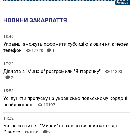
НОВИНИ ЗАКАРПАТТЯ
18:49
Українці зможуть оформити субсидію в один клік через
телефон
17220
1
17:22
Дівчата з "Минаю" розгромили "Янтарочку"
11393
2
15:58
Усі пункти пропуску на українсько-польському кордоні
розблоковані
10197
14:22
Битва за життя: "Минай" поїхав на виїзний матч до
Рівного
8143
2