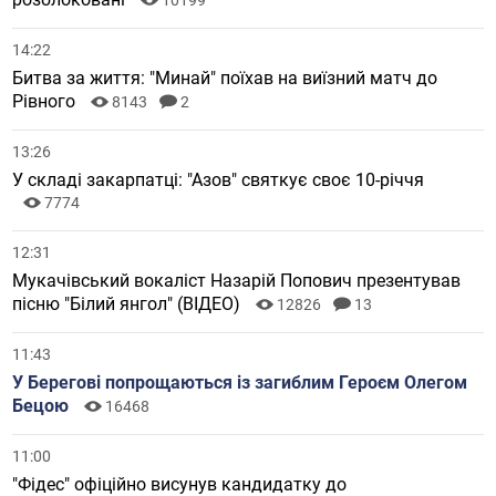
10199
14:22
Битва за життя: "Минай" поїхав на виїзний матч до
Рівного
8143
2
13:26
У складі закарпатці: "Азов" святкує своє 10-річчя
7774
12:31
Мукачівський вокаліст Назарій Попович презентував
пісню "Білий янгол" (ВІДЕО)
12826
13
11:43
У Берегові попрощаються із загиблим Героєм Олегом
Бецою
16468
11:00
"Фідес" офіційно висунув кандидатку до