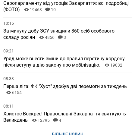
Європарламенту від угорців Закарпаття: всі подробиці
(ФОТО)
19463
10
10:15
За минулу добу ЗСУ знищили 860 осіб особового
складу росіян
4856
3
09:21
Уряд може внести зміни до правил перетину кордону
після вступу в дію закону про мобілізацію.
19032
08:33
Перша ліга: ФК "Хуст" здобув дві перемоги за тиждень
6154
08:11
Христос Воскрес! Православні Закарпаття святкують
Великдень
12795
4
БІЛЬШЕ НОВИН