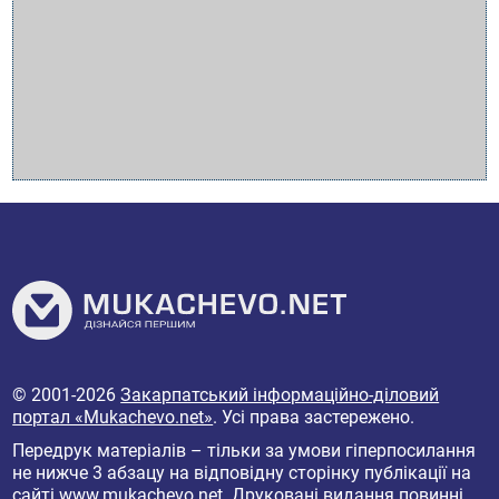
© 2001-2026
Закарпатський інформаційно-діловий
портал «Mukachevo.net»
. Усі права застережено.
Передрук матеріалів – тільки за умови гіперпосилання
не нижче 3 абзацу на відповідну сторінку публікації на
сайті
www.mukachevo.net
. Друковані видання повинні