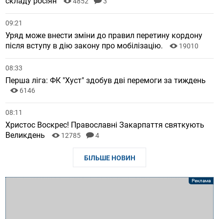
складу росіян
4852
3
09:21
Уряд може внести зміни до правил перетину кордону
після вступу в дію закону про мобілізацію.
19010
08:33
Перша ліга: ФК "Хуст" здобув дві перемоги за тиждень
6146
08:11
Христос Воскрес! Православні Закарпаття святкують
Великдень
12785
4
БІЛЬШЕ НОВИН