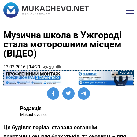
Музична школа в Ужгороді
стала моторошним місцем
(ВІДЕО)
13.03.2016 | 14:23
23
1
Редакція
Mukachevo.net
Ця будівля горіла, ставала останнім
пристанищем для безхатьків, та сховком – для