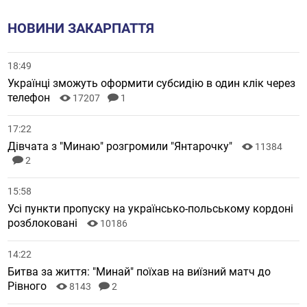
НОВИНИ ЗАКАРПАТТЯ
18:49
Українці зможуть оформити субсидію в один клік через
телефон
17207
1
17:22
Дівчата з "Минаю" розгромили "Янтарочку"
11384
2
15:58
Усі пункти пропуску на українсько-польському кордоні
розблоковані
10186
14:22
Битва за життя: "Минай" поїхав на виїзний матч до
Рівного
8143
2