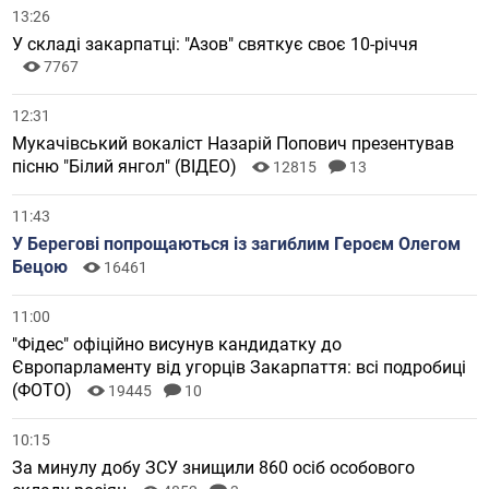
13:26
У складі закарпатці: "Азов" святкує своє 10-річчя
7767
12:31
Мукачівський вокаліст Назарій Попович презентував
пісню "Білий янгол" (ВІДЕО)
12815
13
11:43
У Берегові попрощаються із загиблим Героєм Олегом
Бецою
16461
11:00
"Фідес" офіційно висунув кандидатку до
Європарламенту від угорців Закарпаття: всі подробиці
(ФОТО)
19445
10
10:15
За минулу добу ЗСУ знищили 860 осіб особового