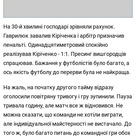
На 30-й хвилині господарі зрівняли рахунок.
Гаврилюк завалив Кіріченка і арбітр призначив
пенальті. Одинадцятиметровий спокійно
реалізував Кіріченко - 1:1. Пресинг вишгородців
спрацював. Бажання у футболістів було багато, а
ось якість футболу до перерви була не найкраща.
На жаль, на початку другого тайму відразу
оголосили повітряну тривогу і гру зупинили. Пауза
тривала годину, але матч все ж відновився. Не
можна сказати, що команди не хотіли виграти,
але індивідуальної майстерності не вистачало. До
того ж, було багато питань до командної гри обох