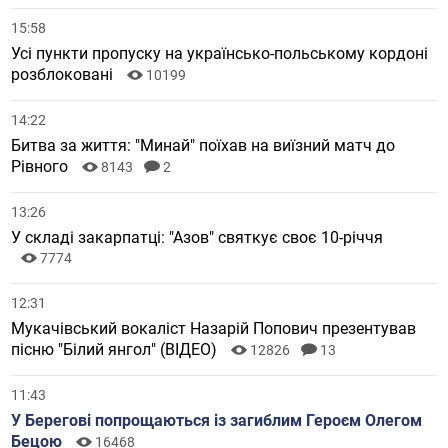
15:58
Усі пункти пропуску на українсько-польському кордоні
розблоковані
10199
14:22
Битва за життя: "Минай" поїхав на виїзний матч до
Рівного
8143
2
13:26
У складі закарпатці: "Азов" святкує своє 10-річчя
7774
12:31
Мукачівський вокаліст Назарій Попович презентував
пісню "Білий янгол" (ВІДЕО)
12826
13
11:43
У Берегові попрощаються із загиблим Героєм Олегом
Бецою
16468