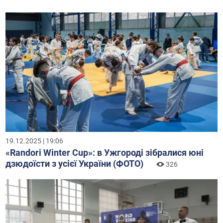
19.12.2025 | 19:06
«Randori Winter Cup»: в Ужгороді зібралися юні
дзюдоїсти з усієї України (ФОТО)
326