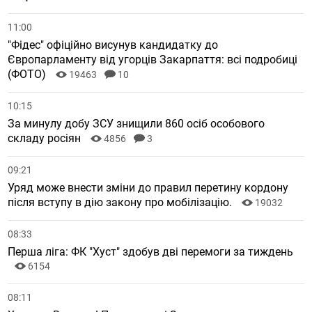
11:00
"Фідес" офіційно висунув кандидатку до
Європарламенту від угорців Закарпаття: всі подробиці
(ФОТО)
19463
10
10:15
За минулу добу ЗСУ знищили 860 осіб особового
складу росіян
4856
3
09:21
Уряд може внести зміни до правил перетину кордону
після вступу в дію закону про мобілізацію.
19032
08:33
Перша ліга: ФК "Хуст" здобув дві перемоги за тиждень
6154
08:11