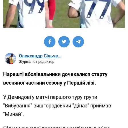
Олександр Сільченко
Журналіст-редактор
Нарешті вболівальники дочекалися старту
весняної частини сезону у Першій лізі.
У Демидові у матчі першого туру групи
"Вибування" вишгородський "Діназ" приймав
"Минай".