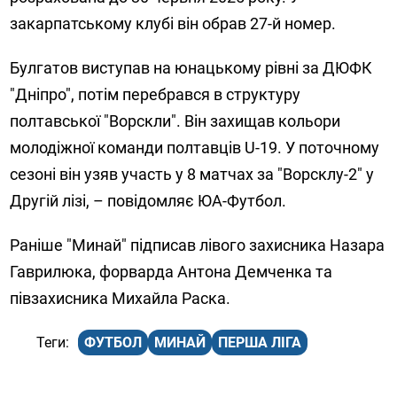
закарпатському клубі він обрав 27-й номер.
Булгатов виступав на юнацькому рівні за ДЮФК
"Дніпро", потім перебрався в структуру
полтавської "Ворскли". Він захищав кольори
молодіжної команди полтавців U-19. У поточному
сезоні він узяв участь у 8 матчах за "Ворсклу-2" у
Другій лізі, – повідомляє ЮА-Футбол.
Раніше "Минай" підписав лівого захисника Назара
Гаврилюка, форварда Антона Демченка та
півзахисника Михайла Раска.
ФУТБОЛ
МИНАЙ
ПЕРША ЛІГА