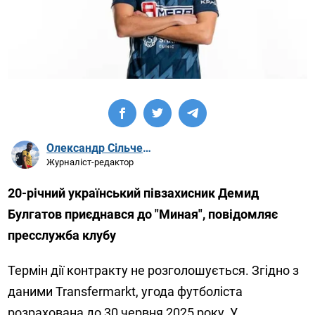
Олександр Сільченко
Журналіст-редактор
20-річний український півзахисник Демид
Булгатов приєднався до "Миная", повідомляє
пресслужба клубу
Термін дії контракту не розголошується. Згідно з
даними Transfermarkt, угода футболіста
розрахована до 30 червня 2025 року. У