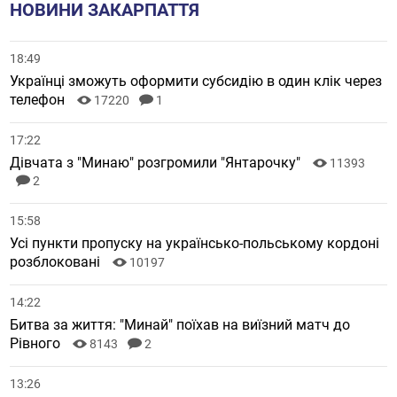
НОВИНИ ЗАКАРПАТТЯ
18:49
Українці зможуть оформити субсидію в один клік через
телефон
17220
1
17:22
Дівчата з "Минаю" розгромили "Янтарочку"
11393
2
15:58
Усі пункти пропуску на українсько-польському кордоні
розблоковані
10197
14:22
Битва за життя: "Минай" поїхав на виїзний матч до
Рівного
8143
2
13:26