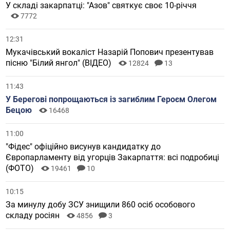
У складі закарпатці: "Азов" святкує своє 10-річчя
7772
12:31
Мукачівський вокаліст Назарій Попович презентував
пісню "Білий янгол" (ВІДЕО)
12824
13
11:43
У Берегові попрощаються із загиблим Героєм Олегом
Бецою
16468
11:00
"Фідес" офіційно висунув кандидатку до
Європарламенту від угорців Закарпаття: всі подробиці
(ФОТО)
19461
10
10:15
За минулу добу ЗСУ знищили 860 осіб особового
складу росіян
4856
3