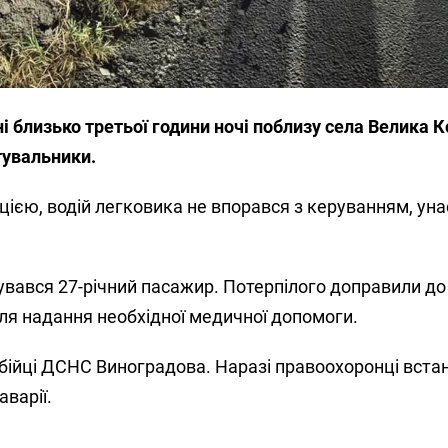
і близько третьої години ночі поблизу села Велика К
тувальники.
ією, водій легковика не впорався з керуванням, уна
мувався 27-річний пасажир. Потерпілого доправили до
для надання необхідної медичної допомоги.
бійці ДСНС Виноградова. Наразі правоохоронці вст
аварії.