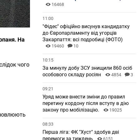
16468
11:00
"Фідес" офіційно висунув кандидатку
до Європарламенту від угорців
опаня. На
Закарпаття: всі подробиці (ФОТО)
19460
10
10:15
слідок чого
За минулу добу ЗСУ знищили 860 осіб
особового складу росіян
4854
3
09:21
Уряд може внести зміни до правил
перетину кордону після вступу в дію
закону про мобілізацію.
19025
ановлюють
08:33
Перша ліга: ФК "Хуст" здобув дві
перемоги за тиждень
6151