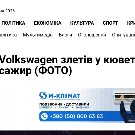
пня 2026
ПОЛІТИКА
ЕКОНОМІКА
КУЛЬТУРА
СПОРТ
КР
алітика
Мультимедіа
Блоги
Оголошення
Опитуван
Volkswagen злетів у кювет
асажир (ФОТО)