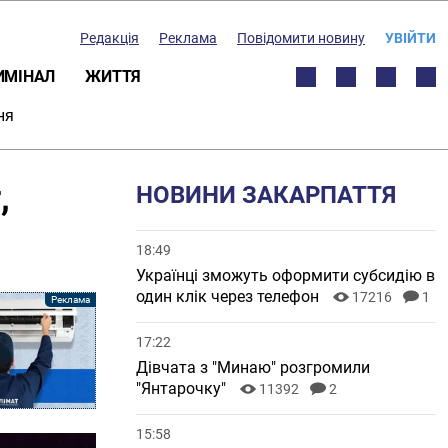
Редакція
Реклама
Повідомити новину
УВІЙТИ
ИМІНАЛ
ЖИТТЯ
ня
,
НОВИНИ ЗАКАРПАТТЯ
18:49
Українці зможуть оформити субсидію в
один клік через телефон
17216
1
17:22
Дівчата з "Минаю" розгромили
"Янтарочку"
11392
2
15:58