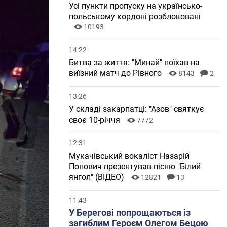
Усі пункти пропуску на українсько-
польському кордоні розблоковані
10193
14:22
Битва за життя: "Минай" поїхав на
виїзний матч до Рівного
8143
2
13:26
У складі закарпатці: "Азов" святкує
своє 10-річчя
7772
12:31
Мукачівський вокаліст Назарій
Попович презентував пісню "Білий
янгол" (ВІДЕО)
12821
13
11:43
У Берегові попрощаються із
загиблим Героєм Олегом Бецою