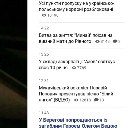
Усі пункти пропуску на українсько-
польському кордоні розблоковані
10190
14:22
Битва за життя: "Минай" поїхав на
виїзний матч до Рівного
8143
2
13:26
У складі закарпатці: "Азов" святкує
своє 10-річчя
7769
12:31
Мукачівський вокаліст Назарій
Попович презентував пісню "Білий
янгол" (ВІДЕО)
12818
13
11:43
У Берегові попрощаються із
загиблим Героєм Олегом Бецою