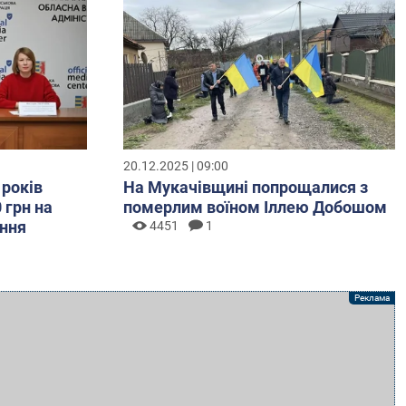
20.12.2025 | 09:00
 років
На Мукачівщині попрощалися з
 грн на
померлим воїном Іллею Добошом
ння
4451
1