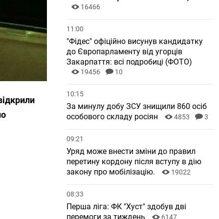
16466
11:00
"Фідес" офіційно висунув кандидатку
до Європарламенту від угорців
Закарпаття: всі подробиці (ФОТО)
19456
10
10:15
відкрили
За минулу добу ЗСУ знищили 860 осіб
но
особового складу росіян
4853
3
09:21
Уряд може внести зміни до правил
перетину кордону після вступу в дію
закону про мобілізацію.
19022
08:33
Перша ліга: ФК "Хуст" здобув дві
перемоги за тиждень
6147