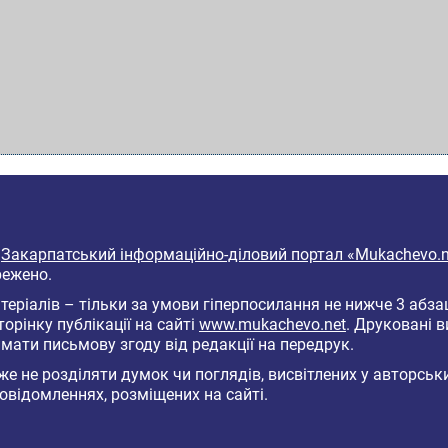
6
Закарпатський інформаційно-діловий портал «Mukachevo.n
режено.
еріалів – тільки за умови гіперпосилання не нижче 3 абза
торінку публікації на сайті
www.mukachevo.net
. Друковані 
мати письмову згоду від редакції на передрук.
е не розділяти думок чи поглядів, висвітлених у авторськ
овідомленнях, розміщених на сайті.