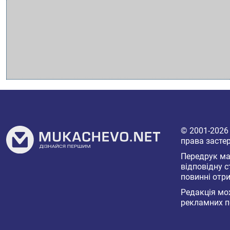
© 2001-202
права засте
Передрук мат
відповідну с
повинні отри
Редакція мож
рекламних п