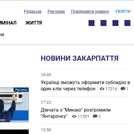
Редакція
Реклама
Повідомити новину
УВІЙТИ
ИМІНАЛ
ЖИТТЯ
ня
НОВИНИ ЗАКАРПАТТЯ
18:49
Українці зможуть оформити субсидію в
один клік через телефон
17216
1
17:22
Дівчата з "Минаю" розгромили
"Янтарочку"
11391
2
15:58