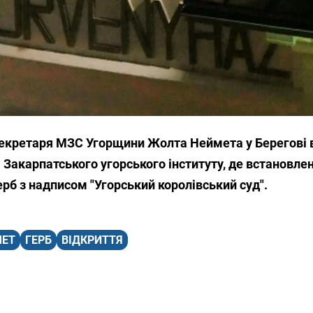
секретаря МЗС Угорщини Жолта Неймета у Берегові 
 Закарпатського угорського інституту, де встановле
рб з надписом "Угорський королівський суд".
МЕТ
ГЕРБ
ВІДКРИТТЯ