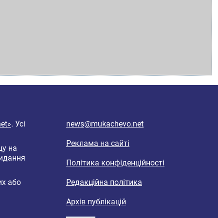
et»
. Усі
news@mukachevo.net
Реклама на сайті
цу на
видання
Політика конфіденційності
их або
Редакційна політика
Архів публікацій