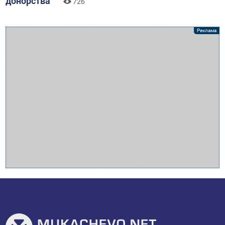
донорства
726