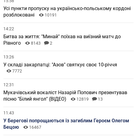
15:58
Усі пункти пропуску на українсько-польському кордоні
розблоковані
10191
14:22
Битва за життя: "Минай" поїхав на виїзний матч до
Рівного
8143
2
13:26
У складі закарпатці: "Азов" святкує своє 10-річчя
7772
12:31
Мукачівський вокаліст Назарій Попович презентував
пісню "Білий янгол" (ВІДЕО)
12819
13
11:43
У Берегові попрощаються із загиблим Героєм Олегом
Бецою
16467