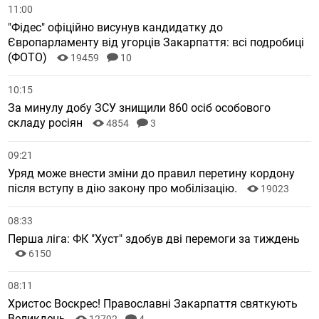
11:00
"Фідес" офіційно висунув кандидатку до
Європарламенту від угорців Закарпаття: всі подробиці
(ФОТО)
19459
10
10:15
За минулу добу ЗСУ знищили 860 осіб особового
складу росіян
4854
3
09:21
Уряд може внести зміни до правил перетину кордону
після вступу в дію закону про мобілізацію.
19023
08:33
Перша ліга: ФК "Хуст" здобув дві перемоги за тиждень
6150
08:11
Христос Воскрес! Православні Закарпаття святкують
Великдень