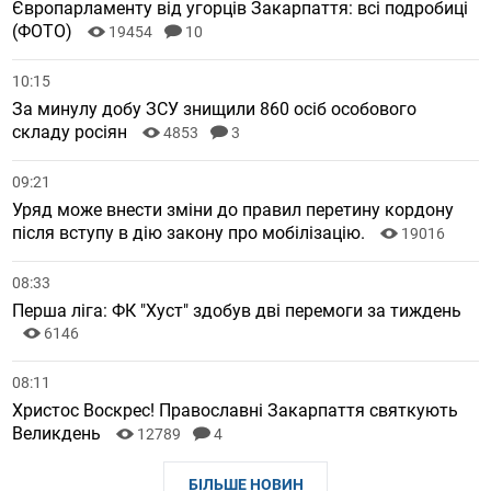
Європарламенту від угорців Закарпаття: всі подробиці
(ФОТО)
19454
10
10:15
За минулу добу ЗСУ знищили 860 осіб особового
складу росіян
4853
3
09:21
Уряд може внести зміни до правил перетину кордону
після вступу в дію закону про мобілізацію.
19016
08:33
Перша ліга: ФК "Хуст" здобув дві перемоги за тиждень
6146
08:11
Христос Воскрес! Православні Закарпаття святкують
Великдень
12789
4
БІЛЬШЕ НОВИН