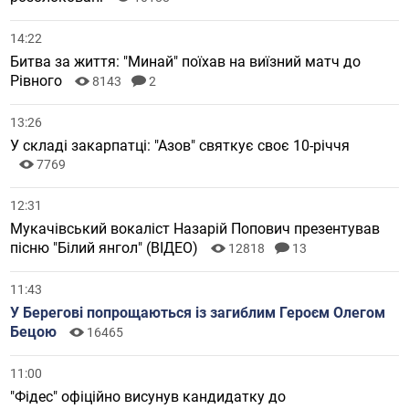
14:22
Битва за життя: "Минай" поїхав на виїзний матч до
Рівного
8143
2
13:26
У складі закарпатці: "Азов" святкує своє 10-річчя
7769
12:31
Мукачівський вокаліст Назарій Попович презентував
пісню "Білий янгол" (ВІДЕО)
12818
13
11:43
У Берегові попрощаються із загиблим Героєм Олегом
Бецою
16465
11:00
"Фідес" офіційно висунув кандидатку до