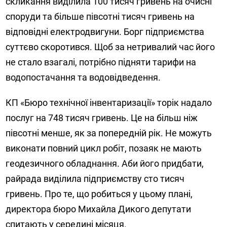
скликання виділила 100 тисяч гривень на очисні
споруди та більше півсотні тисяч гривень на
відповідні електродвигуни. Борг підприємства
суттєво скоротився. Щоб за нетривалий час його
не стало взагалі, потрібно підняти тарифи на
водопостачання та водовідведення.
КП «Бюро технічної інвентаризації» торік надало
послуг на 748 тисяч гривень. Це на більш ніж
півсотні менше, як за попередній рік. Не можуть
виконати повний цикл робіт, позаяк не мають
геодезичного обладнання. Аби його придбати,
райрада виділила підприємству сто тисяч
гривень. Про те, що робиться у цьому плані,
директора бюро Михайла Дикого депутати
спитають у середині місяця.