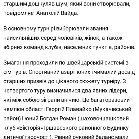
старшим дошкуляв шум, який вони створювали,
повідомляє Анатолій Вайда.
В основному турнірі виборювали звання
найсильніших серед чоловіків, жінок, а також
збірних команд клубів, населених пунктів, районів.
Змагання проходили по швейцарській системі в
сім турів. Спортивний азарт юних і чималий досвід
старших призвів до цікавого сюжету турніру. З
четвертого туру визначилися два явних лідери,
які між собою зіграли внічию. Це багаторазовий
чемпіон області Георгій Плавайко (Мукачівський
район) і юний Богдан Роман (шахово-шашковий
клуб «Вікторія» Іршавського районного Будинку
дитячої творчості). Рівний очковий баланс мали