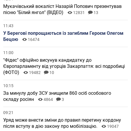
Мукачівський вокаліст Назарій Попович презентував
пісню "Білий янгол" (ВІДЕО)
12831
13
11:43
У Берегові попрощаються із загиблим Героєм Олегом
Бецою
16474
11:00
"Фідес" офіційно висунув кандидатку до
Європарламенту від угорців Закарпаття: всі подробиці
(ФОТО)
19482
10
10:15
За минулу добу ЗСУ знищили 860 осіб особового
складу росіян
4864
3
09:21
Уряд може внести зміни до правил перетину кордону
після вступу в дію закону про мобілізацію.
19047