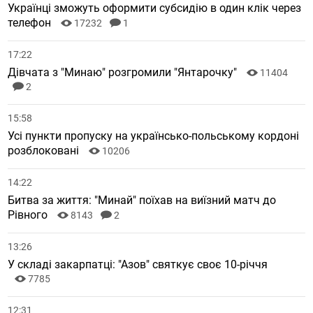
Українці зможуть оформити субсидію в один клік через
телефон
17232
1
17:22
Дівчата з "Минаю" розгромили "Янтарочку"
11404
2
15:58
Усі пункти пропуску на українсько-польському кордоні
розблоковані
10206
14:22
Битва за життя: "Минай" поїхав на виїзний матч до
Рівного
8143
2
13:26
У складі закарпатці: "Азов" святкує своє 10-річчя
7785
12:31