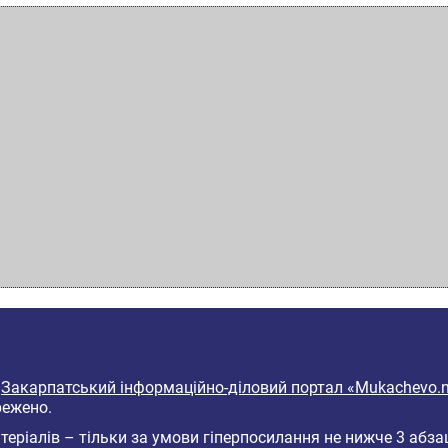
6
Закарпатський інформаційно-діловий портал «Mukachevo.n
режено.
еріалів – тільки за умови гіперпосилання не нижче 3 абза