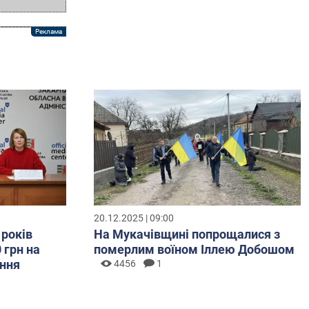
20.12.2025 | 09:00
 років
На Мукачівщині попрощалися з
 грн на
померлим воїном Іллею Добошом
ння
4456
1