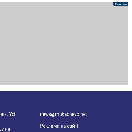
et»
. Усі
news@mukachevo.net
Реклама на сайті
цу на