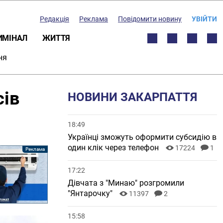
Редакція
Реклама
Повідомити новину
УВІЙТИ
ИМІНАЛ
ЖИТТЯ
ня
сів
НОВИНИ ЗАКАРПАТТЯ
18:49
Українці зможуть оформити субсидію в
один клік через телефон
17224
1
17:22
Дівчата з "Минаю" розгромили
"Янтарочку"
11397
2
15:58