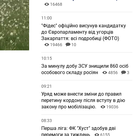
16468
11:00
"Фідес" офіційно висунув кандидатку
до Європарламенту від угорців
Закарпаття: всі подробиці (ФОТО)
19466
10
10:15
За минулу добу ЗСУ знищили 860 осіб
особового складу росіян
4856
3
09:21
Уряд може внести зміни до правил
перетину кордону після вступу в дію
закону про мобілізацію.
19036
08:33
Перша ліга: ФК "Хуст" здобув дві
перемоги за тиждень
6155