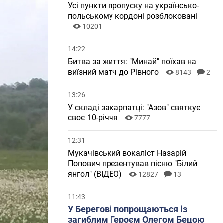
Усі пункти пропуску на українсько-
польському кордоні розблоковані
10201
14:22
Битва за життя: "Минай" поїхав на
виїзний матч до Рівного
8143
2
13:26
У складі закарпатці: "Азов" святкує
своє 10-річчя
7777
12:31
Мукачівський вокаліст Назарій
Попович презентував пісню "Білий
янгол" (ВІДЕО)
12827
13
11:43
У Берегові попрощаються із
загиблим Героєм Олегом Бецою