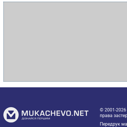
© 2001-202
права засте
Передрук мат