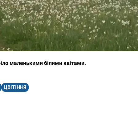
іло маленькими білими квітами.
ЦВІТІННЯ