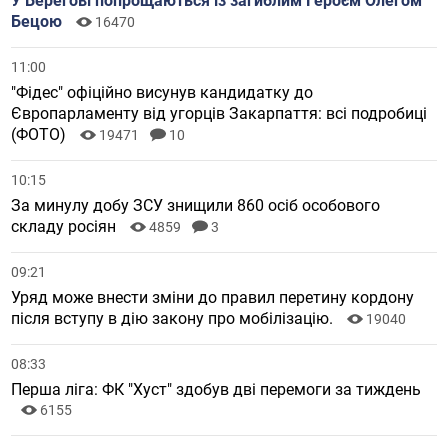
У Берегові попрощаються із загиблим Героєм Олегом
Бецою
16470
11:00
"Фідес" офіційно висунув кандидатку до
Європарламенту від угорців Закарпаття: всі подробиці
(ФОТО)
19471
10
10:15
За минулу добу ЗСУ знищили 860 осіб особового
складу росіян
4859
3
09:21
Уряд може внести зміни до правил перетину кордону
після вступу в дію закону про мобілізацію.
19040
08:33
Перша ліга: ФК "Хуст" здобув дві перемоги за тиждень
6155