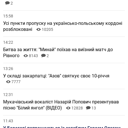
2
15:58
Усі пункти пропуску на українсько-польському кордоні
розблоковані
10205
14:22
Битва за життя: "Минай" поїхав на виїзний матч до
Рівного
8143
2
13:26
У складі закарпатці: "Азов" святкує своє 10-річчя
7777
12:31
Мукачівський вокаліст Назарій Попович презентував
пісню "Білий янгол" (ВІДЕО)
12828
13
11:43