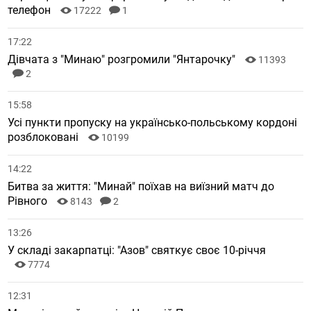
телефон
17222
1
17:22
Дівчата з "Минаю" розгромили "Янтарочку"
11393
2
15:58
Усі пункти пропуску на українсько-польському кордоні
розблоковані
10199
14:22
Битва за життя: "Минай" поїхав на виїзний матч до
Рівного
8143
2
13:26
У складі закарпатці: "Азов" святкує своє 10-річчя
7774
12:31