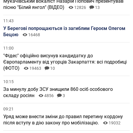
Мукачівський вокаліст Назарій Попович презентував
пісню "Білий янгол" (ВІДЕО)
12826
13
11:43
У Берегові попрощаються із загиблим Героєм Олегом
Бецою
16468
11:00
"Фідес" офіційно висунув кандидатку до
Європарламенту від угорців Закарпаття: всі подробиці
(ФОТО)
19463
10
10:15
За минулу добу ЗСУ знищили 860 осіб особового
складу росіян
4856
3
09:21
Уряд може внести зміни до правил перетину кордону
після вступу в дію закону про мобілізацію.
19032