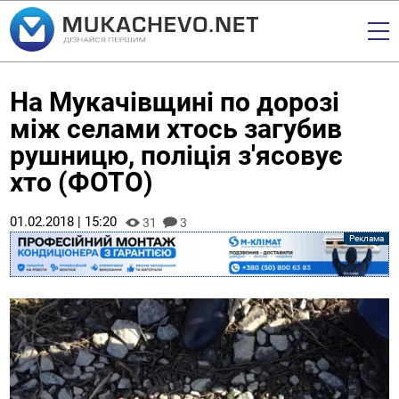
На Мукачівщині по дорозі
між селами хтось загубив
рушницю, поліція з'ясовує
хто (ФОТО)
01.02.2018 | 15:20
31
3