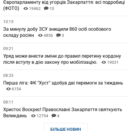
Європарламенту від угорців Закарпаття: всі подробиці
(ФОТО)
19462
10
10:15
За минулу добу ЗСУ знищили 860 осіб особового
складу росіян
4856
3
09:21
Уряд може внести зміни до правил перетину кордону
після вступу в дію закону про мобілізацію.
19031
08:33
Перша ліга: ФК "Хуст" здобув дві перемоги за тиждень
6154
08:11
Христос Воскрес! Православні Закарпаття святкують
Великдень
12794
4
БІЛЬШЕ НОВИН