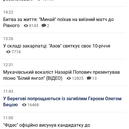
14:22
Битва за життя: "Минай" поїхав на виїзний матч до
Рівного
8143
2
13:26
У складі закарпатці: "Азов" святкує своє 10-річчя
7774
12:31
Мукачівський вокаліст Назарій Попович презентував
пісню "Білий янгол" (ВІДЕО)
12825
13
11:43
У Берегові попрощаються із загиблим Героєм Олегом
Бецою
16468
11:00
"Фідес" офіційно висунув кандидатку до