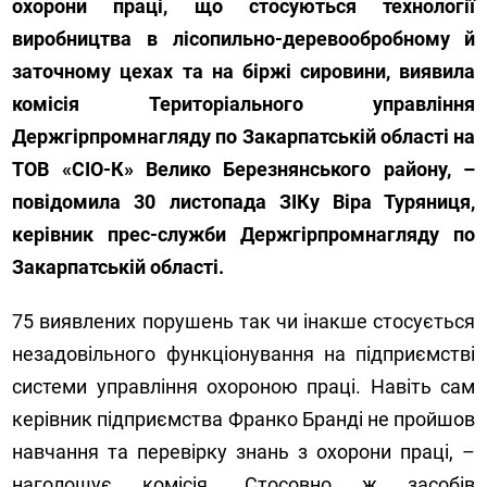
охорони праці, що стосуються технології
виробництва в лісопильно-деревообробному й
заточному цехах та на біржі сировини, виявила
комісія Територіального управління
Держгірпромнагляду по Закарпатській області на
ТОВ «СІО-К» Велико Березнянського району, –
повідомила 30 листопада ЗІКу Віра Туряниця,
керівник прес-служби Держгірпромнагляду по
Закарпатській області.
75 виявлених порушень так чи інакше стосується
незадовільного функціонування на підприємстві
системи управління охороною праці. Навіть сам
керівник підприємства Франко Бранді не пройшов
навчання та перевірку знань з охорони праці, –
наголошує комісія. Стосовно ж засобів