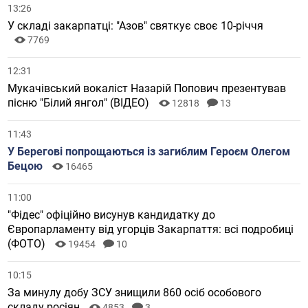
13:26
У складі закарпатці: "Азов" святкує своє 10-річчя
7769
12:31
Мукачівський вокаліст Назарій Попович презентував
пісню "Білий янгол" (ВІДЕО)
12818
13
11:43
У Берегові попрощаються із загиблим Героєм Олегом
Бецою
16465
11:00
"Фідес" офіційно висунув кандидатку до
Європарламенту від угорців Закарпаття: всі подробиці
(ФОТО)
19454
10
10:15
За минулу добу ЗСУ знищили 860 осіб особового
складу росіян
4853
3