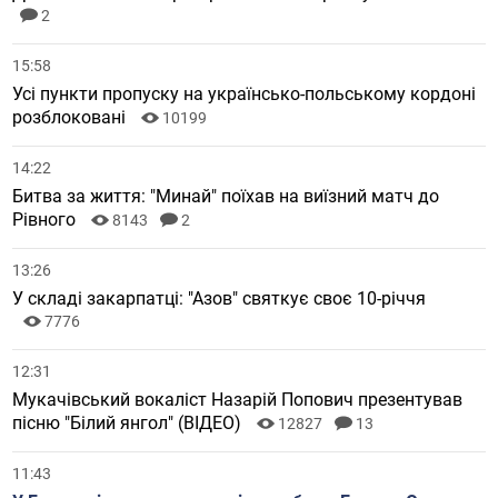
2
15:58
Усі пункти пропуску на українсько-польському кордоні
розблоковані
10199
14:22
Битва за життя: "Минай" поїхав на виїзний матч до
Рівного
8143
2
13:26
У складі закарпатці: "Азов" святкує своє 10-річчя
7776
12:31
Мукачівський вокаліст Назарій Попович презентував
пісню "Білий янгол" (ВІДЕО)
12827
13
11:43