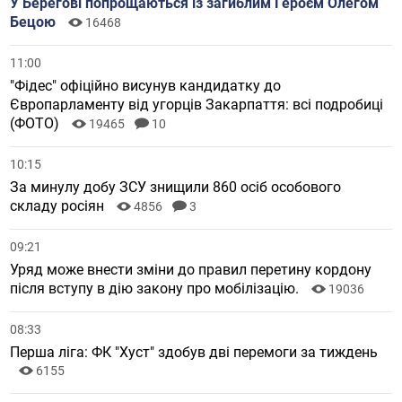
У Берегові попрощаються із загиблим Героєм Олегом
Бецою
16468
11:00
"Фідес" офіційно висунув кандидатку до
Європарламенту від угорців Закарпаття: всі подробиці
(ФОТО)
19465
10
10:15
За минулу добу ЗСУ знищили 860 осіб особового
складу росіян
4856
3
09:21
Уряд може внести зміни до правил перетину кордону
після вступу в дію закону про мобілізацію.
19036
08:33
Перша ліга: ФК "Хуст" здобув дві перемоги за тиждень
6155