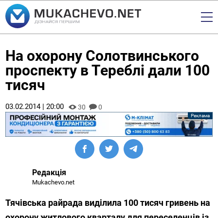
На охорону Солотвинського
проспекту в Тереблі дали 100
тисяч
03.02.2014 | 20:00
30
0
Редакція
Mukachevo.net
Тячівська райрада виділила 100 тисяч гривень на
охорону житлового кварталу для переселенців із