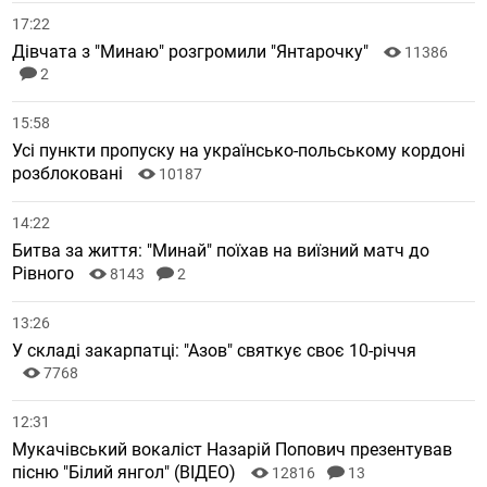
17:22
Дівчата з "Минаю" розгромили "Янтарочку"
11386
2
15:58
Усі пункти пропуску на українсько-польському кордоні
розблоковані
10187
14:22
Битва за життя: "Минай" поїхав на виїзний матч до
Рівного
8143
2
13:26
У складі закарпатці: "Азов" святкує своє 10-річчя
7768
12:31
Мукачівський вокаліст Назарій Попович презентував
пісню "Білий янгол" (ВІДЕО)
12816
13