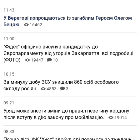
11:43
У Берегові попрощаються із загиблим Героєм Олегом
Бецою
16462
11:00
"Фідес" офіційно висунув кандидатку до
Європарламенту від угорців Закарпаття: всі подробиці
(ФОТО)
19447
10
10:15
За минулу добу ЗСУ знищили 860 осіб особового
складу росіян
4853
3
09:21
Уряд може внести зміни до правил перетину кордону
після вступу в дію закону про мобілізацію.
19014
08:33
Перша ліга: ФК "Хуст" здобув дві перемоги за тиждень