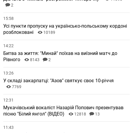
2
15:58
Усі пункти пропуску на українсько-польському кордоні
розблоковані
10189
14:22
Битва за життя: "Минай" поїхав на виїзний матч до
Рівного
8143
2
13:26
У складі закарпатці: "Азов" святкує своє 10-річчя
7769
12:31
Мукачівський вокаліст Назарій Попович презентував
пісню "Білий янгол" (ВІДЕО)
12818
13
11:43