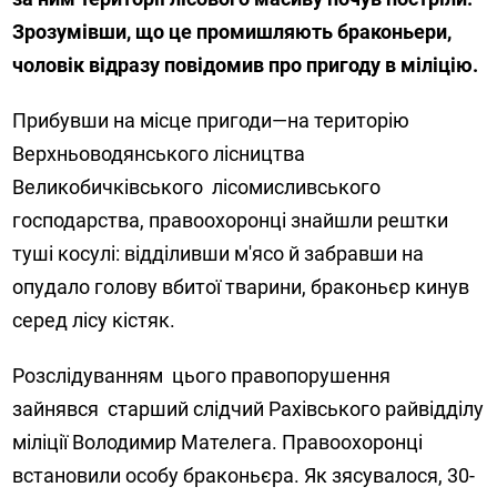
Зрозумівши, що це промишляють браконьери,
чоловік відразу повідомив про пригоду в міліцію.
Прибувши на місце пригоди—на територію
Верхньоводянського лісництва
Великобичківського лісомисливського
господарства, правоохоронці знайшли рештки
туші косулі: відділивши м'ясо й забравши на
опудало голову вбитої тварини, браконьєр кинув
серед лісу кістяк.
Розслідуванням цього правопорушення
зайнявся старший слідчий Рахівського райвідділу
міліції Володимир Мателега. Правоохоронці
встановили особу браконьєра. Як зясувалося, 30-