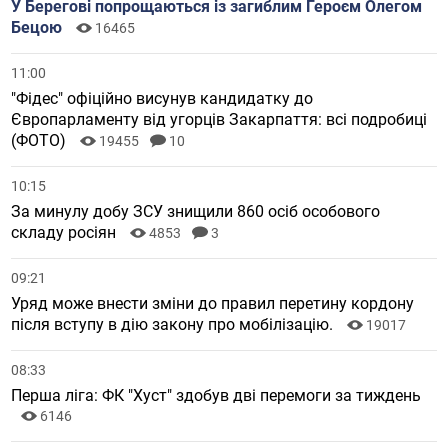
У Берегові попрощаються із загиблим Героєм Олегом
Бецою
16465
11:00
"Фідес" офіційно висунув кандидатку до
Європарламенту від угорців Закарпаття: всі подробиці
(ФОТО)
19455
10
10:15
За минулу добу ЗСУ знищили 860 осіб особового
складу росіян
4853
3
09:21
Уряд може внести зміни до правил перетину кордону
після вступу в дію закону про мобілізацію.
19017
08:33
Перша ліга: ФК "Хуст" здобув дві перемоги за тиждень
6146