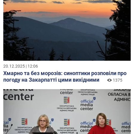
20.12.2025 | 12:06
Хмарно та без морозів: синоптики розповіли про
погоду на Закарпатті цими вихідними
1375