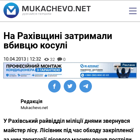
На Рахівщині затримали
вбивцю косулі
10.04.2013 | 12:32
32
0
Редакція
Mukachevo.net
У Рахівський райвідділ міліції днями звернувся
майстер лісу. Лісівник під час обходу закріпленої
за ним території лісового масиву почув постріли.