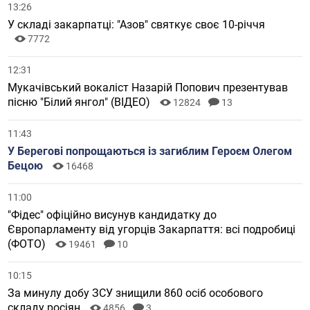
13:26
У складі закарпатці: "Азов" святкує своє 10-річчя
7772
12:31
Мукачівський вокаліст Назарій Попович презентував
пісню "Білий янгол" (ВІДЕО)
12824
13
11:43
У Берегові попрощаються із загиблим Героєм Олегом
Бецою
16468
11:00
"Фідес" офіційно висунув кандидатку до
Європарламенту від угорців Закарпаття: всі подробиці
(ФОТО)
19461
10
10:15
За минулу добу ЗСУ знищили 860 осіб особового
складу росіян
4856
3