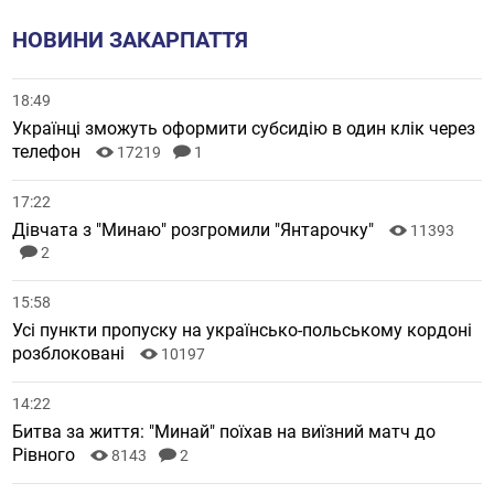
НОВИНИ ЗАКАРПАТТЯ
18:49
Українці зможуть оформити субсидію в один клік через
телефон
17219
1
17:22
Дівчата з "Минаю" розгромили "Янтарочку"
11393
2
15:58
Усі пункти пропуску на українсько-польському кордоні
розблоковані
10197
14:22
Битва за життя: "Минай" поїхав на виїзний матч до
Рівного
8143
2