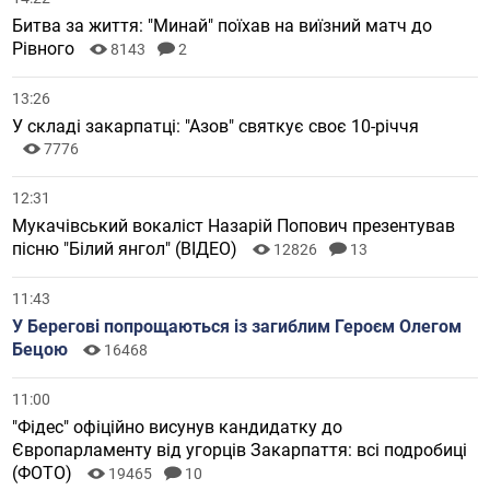
Битва за життя: "Минай" поїхав на виїзний матч до
Рівного
8143
2
13:26
У складі закарпатці: "Азов" святкує своє 10-річчя
7776
12:31
Мукачівський вокаліст Назарій Попович презентував
пісню "Білий янгол" (ВІДЕО)
12826
13
11:43
У Берегові попрощаються із загиблим Героєм Олегом
Бецою
16468
11:00
"Фідес" офіційно висунув кандидатку до
Європарламенту від угорців Закарпаття: всі подробиці
(ФОТО)
19465
10