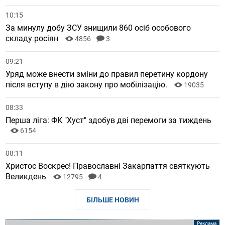
10:15
За минулу добу ЗСУ знищили 860 осіб особового
складу росіян
4856
3
09:21
Уряд може внести зміни до правил перетину кордону
після вступу в дію закону про мобілізацію.
19035
08:33
Перша ліга: ФК "Хуст" здобув дві перемоги за тиждень
6154
08:11
Христос Воскрес! Православні Закарпаття святкують
Великдень
12795
4
БІЛЬШЕ НОВИН