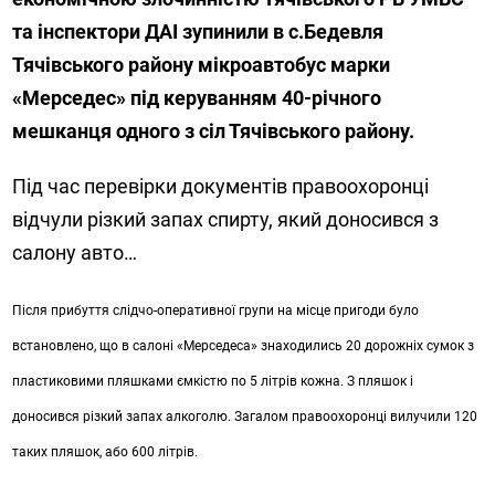
та інспектори ДАІ зупинили в с.Бедевля
Тячівського району мікроавтобус марки
«Мерседес» під керуванням 40-річного
мешканця одного з сіл Тячівського району.
Під час перевірки документів правоохоронці
відчули різкий запах спирту, який доносився з
салону авто…
Після прибуття слідчо-оперативної групи на місце пригоди було
встановлено, що в салоні «Мерседеса» знаходились 20 дорожніх сумок з
пластиковими пляшками ємкістю по 5 літрів кожна. З пляшок і
доносився різкий запах алкоголю. Загалом правоохоронці вилучили 120
таких пляшок, або 600 літрів.