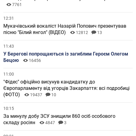
7761
12:31
Мукачівський вокаліст Назарій Попович презентував
пісню "Білий янгол" (ВІДЕО)
12812
13
11:43
У Берегові попрощаються із загиблим Героєм Олегом
Бецою
16456
11:00
"Фідес" офіційно висунув кандидатку до
Європарламенту від угорців Закарпаття: всі подробиці
(ФОТО)
19437
10
10:15
За минулу добу ЗСУ знищили 860 осіб особового
складу росіян
4847
3