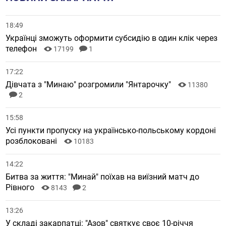
18:49
Українці зможуть оформити субсидію в один клік через
телефон
17199
1
17:22
Дівчата з "Минаю" розгромили "Янтарочку"
11380
2
15:58
Усі пункти пропуску на українсько-польському кордоні
розблоковані
10183
14:22
Битва за життя: "Минай" поїхав на виїзний матч до
Рівного
8143
2
13:26
У складі закарпатці: "Азов" святкує своє 10-річчя