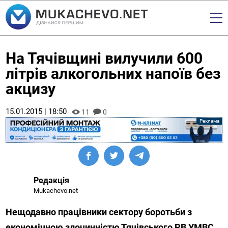
На Тячівщині вилучили 600
літрів алкогольних напоїв без
акцизу
15.01.2015 | 18:50
11
0
Редакція
Mukachevo.net
Нещодавно працівники сектору боротьби з
економічною злочинністю Тячівського РВ УМВС