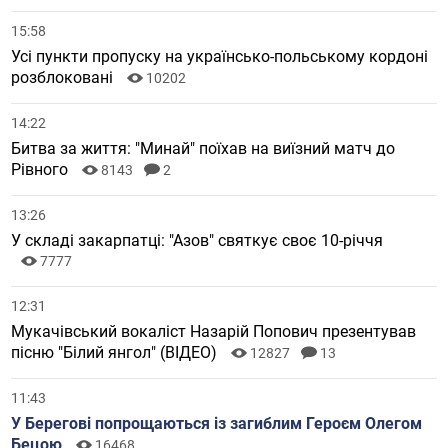
15:58
Усі пункти пропуску на українсько-польському кордоні
розблоковані
10202
14:22
Битва за життя: "Минай" поїхав на виїзний матч до
Рівного
8143
2
13:26
У складі закарпатці: "Азов" святкує своє 10-річчя
7777
12:31
Мукачівський вокаліст Назарій Попович презентував
пісню "Білий янгол" (ВІДЕО)
12827
13
11:43
У Берегові попрощаються із загиблим Героєм Олегом
Бецою
16468