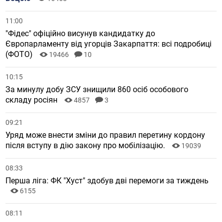
11:00
"Фідес" офіційно висунув кандидатку до
Європарламенту від угорців Закарпаття: всі подробиці
(ФОТО)
19466
10
10:15
За минулу добу ЗСУ знищили 860 осіб особового
складу росіян
4857
3
09:21
Уряд може внести зміни до правил перетину кордону
після вступу в дію закону про мобілізацію.
19039
08:33
Перша ліга: ФК "Хуст" здобув дві перемоги за тиждень
6155
08:11