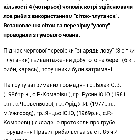
кількості 4 (чотирьох) чоловік котрі здійснювали
лов риби з використанням "сіток-плутанок".
Встановлення сіток та перевірку "улову"
проводили з гумового човна.
Під час чергової перевірки "знарядь лову" (3 сітки-
плутанки) і вивантаження добутого на берег (6 кг.
риби, карась), порушники були затримані.
На групу затриманих громадян гр..Білак С.В.
(1986тр.н., с.Р.-Комарівці), гр..Русин Ю.Ю.(1981
р.н., с.Червеньово), гр..Фрід Я.Й. (1977р.н.,
м.Ужгород), гр..Янцьо Ю.Ю, (1969р.н., с.Р.-
Комаровці) складено протоколи про грубе
порушення Правил рибальства за ст..85 ч.4