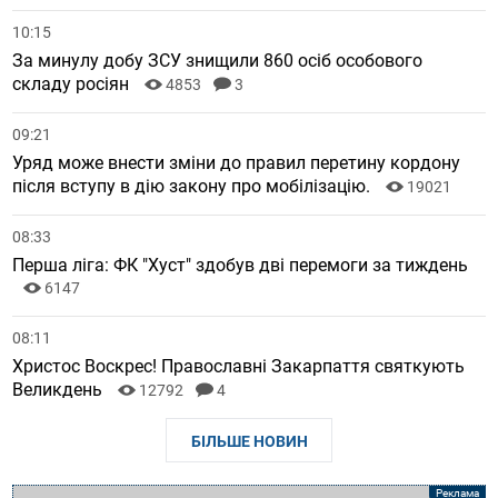
10:15
За минулу добу ЗСУ знищили 860 осіб особового
складу росіян
4853
3
09:21
Уряд може внести зміни до правил перетину кордону
після вступу в дію закону про мобілізацію.
19021
08:33
Перша ліга: ФК "Хуст" здобув дві перемоги за тиждень
6147
08:11
Христос Воскрес! Православні Закарпаття святкують
Великдень
12792
4
БІЛЬШЕ НОВИН