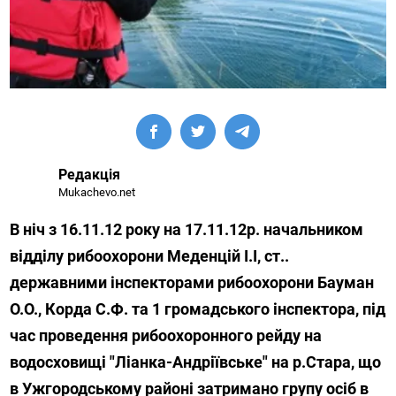
Редакція
Mukachevo.net
В ніч з 16.11.12 року на 17.11.12р. начальником
відділу рибоохорони Меденцій І.І, ст..
державними інспекторами рибоохорони Бауман
О.О., Корда С.Ф. та 1 громадського інспектора, під
час проведення рибоохоронного рейду на
водосховищі "Ліанка-Андріївське" на р.Стара, що
в Ужгородському районі затримано групу осіб в