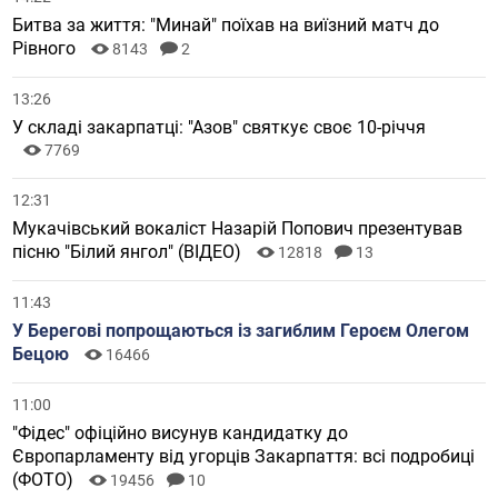
Битва за життя: "Минай" поїхав на виїзний матч до
Рівного
8143
2
13:26
У складі закарпатці: "Азов" святкує своє 10-річчя
7769
12:31
Мукачівський вокаліст Назарій Попович презентував
пісню "Білий янгол" (ВІДЕО)
12818
13
11:43
У Берегові попрощаються із загиблим Героєм Олегом
Бецою
16466
11:00
"Фідес" офіційно висунув кандидатку до
Європарламенту від угорців Закарпаття: всі подробиці
(ФОТО)
19456
10