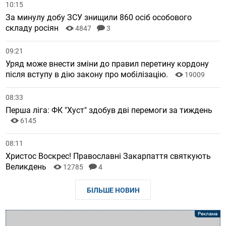
10:15
За минулу добу ЗСУ знищили 860 осіб особового
складу росіян
4847
3
09:21
Уряд може внести зміни до правил перетину кордону
після вступу в дію закону про мобілізацію.
19009
08:33
Перша ліга: ФК "Хуст" здобув дві перемоги за тиждень
6145
08:11
Христос Воскрес! Православні Закарпаття святкують
Великдень
12785
4
БІЛЬШЕ НОВИН