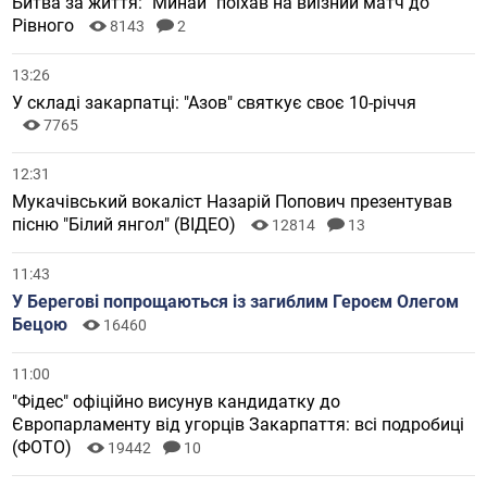
Битва за життя: "Минай" поїхав на виїзний матч до
Рівного
8143
2
13:26
У складі закарпатці: "Азов" святкує своє 10-річчя
7765
12:31
Мукачівський вокаліст Назарій Попович презентував
пісню "Білий янгол" (ВІДЕО)
12814
13
11:43
У Берегові попрощаються із загиблим Героєм Олегом
Бецою
16460
11:00
"Фідес" офіційно висунув кандидатку до
Європарламенту від угорців Закарпаття: всі подробиці
(ФОТО)
19442
10