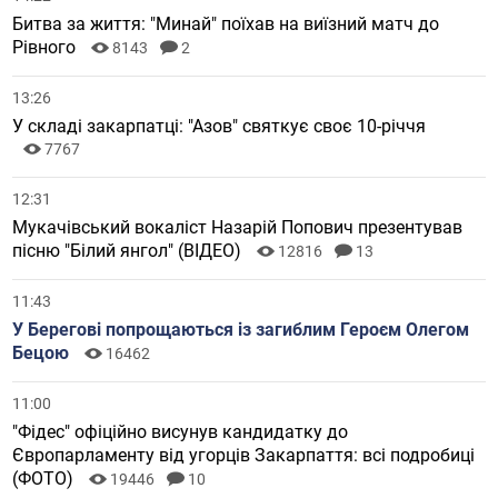
Битва за життя: "Минай" поїхав на виїзний матч до
Рівного
8143
2
13:26
У складі закарпатці: "Азов" святкує своє 10-річчя
7767
12:31
Мукачівський вокаліст Назарій Попович презентував
пісню "Білий янгол" (ВІДЕО)
12816
13
11:43
У Берегові попрощаються із загиблим Героєм Олегом
Бецою
16462
11:00
"Фідес" офіційно висунув кандидатку до
Європарламенту від угорців Закарпаття: всі подробиці
(ФОТО)
19446
10