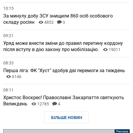
10:15
За минулу добу ЗСУ знищили 860 осіб особового
складу росіян
4852
3
09:21
Уряд може внести зміни до правил перетину кордону
після вступу в дію закону про мобілізацію.
19011
08:33
Перша ліга: ФК "Хуст" здобув дві перемоги за тиждень
6146
08:11
Христос Воскрес! Православні Закарпаття святкують
Великдень
12785
4
БІЛЬШЕ НОВИН