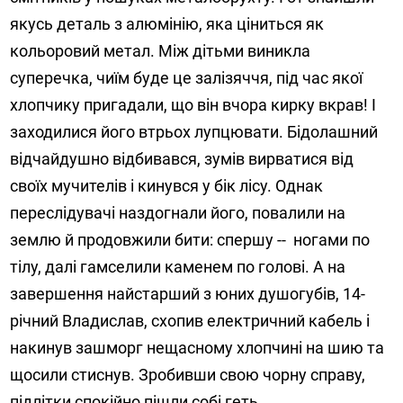
якусь деталь з алюмінію, яка ціниться як
кольоровий метал. Між дітьми виникла
суперечка, чиїм буде це залізяччя, під час якої
хлопчику пригадали, що він вчора кирку вкрав! І
заходилися його втрьох лупцювати. Бідолашний
відчайдушно відбивався, зумів вирватися від
своїх мучителів і кинувся у бік лісу. Однак
переслідувачі наздогнали його, повалили на
землю й продовжили бити: спершу -- ногами по
тілу, далі гамселили каменем по голові. А на
завершення найстарший з юних душогубів, 14-
річний Владислав, схопив електричний кабель і
накинув зашморг нещасному хлопчині на шию та
щосили стиснув. Зробивши свою чорну справу,
підлітки спокійно пішли собі геть...