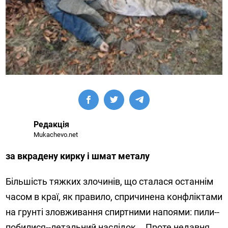
Редакція
Mukachevo.net
за вкрадену кирку і шмат металу
Більшість тяжких злочинів, що сталася останнім
часом в краї, як правило, спричинена конфліктами
на грунті зловживання спиртними напоями: пили--
побилися--летальний наслідок... Проте недавня