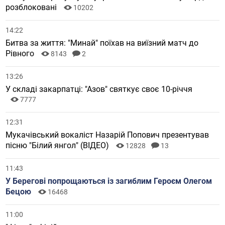
розблоковані
10202
14:22
Битва за життя: "Минай" поїхав на виїзний матч до
Рівного
8143
2
13:26
У складі закарпатці: "Азов" святкує своє 10-річчя
7777
12:31
Мукачівський вокаліст Назарій Попович презентував
пісню "Білий янгол" (ВІДЕО)
12828
13
11:43
У Берегові попрощаються із загиблим Героєм Олегом
Бецою
16468
11:00