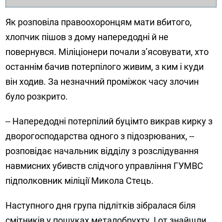
Як розповіла правоохоронцям мати вбитого,
хлопчик пішов з дому напередодні й не
повернувся. Міліціонери почали з’ясовувати, хто
останнім бачив потерпілого живим, з ким і куди
він ходив. За незначний проміжок часу злочин
було розкрито.
-- Напередодні потерпілий буцімто викрав кирку з
дворогосподарства одного з підозрюваних, --
розповідає начальник відділу з розслідування
навмисних убивств слідчого управління ГУМВС
підполковник міліції Микола Стець.
Наступного дня група підлітків зібралася біля
смітників у пошуках металобрухту. І от знайшли