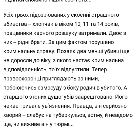
Усіх трьох підозрюваних у скоєнні страшного
вбивства -- хлопчаків віком 10, 11 та 14 років,
працівники карного розшуку затримали. Двоє з
них -- рідні брати. За цим фактом порушено
кримінальну справу. Позаяк два менші убивці ще
не доросли до віку, з якого настає кримінальна
відповідальність, то їх відпустили. Тепер
правоохоронці приглядають за ними,
побоюючись самосуду з боку родичів убитого. А
старшого з юних душогубів заарештовано. Його
чекає тривале ув’язнення. Правда, він серйозно
хворий -- слабує на туберкульоз, астму, й невідомо
ще, чи виживе він у тюрмі...