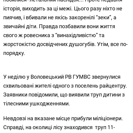
історія, виходить за ці межі. Цього разу ніхто не
пиячив, і вбивали не якісь закоренілі “зеки”, а
звичайні діти. Правда позбавили вони життя
свого ж ровесника з “винахідливістю” та
жорстокістю досвідчених душогубів. Утім, все по-
порядку.
У неділю у Воловецький РВ ГУМВС звернулися
схвильовані жителі одного з поселень райцентру.
Заявники повідомили, що виявили труп дитини з
тілесними ушкодженнями.
Невдовзі на вказане місце прибули міліціонери.
Справді, на околиці лісу знаходився труп 11-