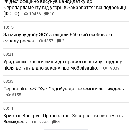
"Фідес" офіційно висунув кандидатку до
Європарламенту від угорців Закарпаття: всі подробиці
(ФОТО)
19466
10
10:15
За минулу добу ЗСУ знищили 860 осіб особового
складу росіян
4857
3
09:21
Уряд може внести зміни до правил перетину кордону
після вступу в дію закону про мобілізацію.
19039
08:33
Перша ліга: ФК "Хуст" здобув дві перемоги за тиждень
6155
08:11
Христос Воскрес! Православні Закарпаття святкують
Великдень
12798
4