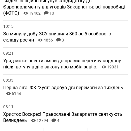
"Фідес" офіційно висунув кандидатку до
Європарламенту від угорців Закарпаття: всі подробиці
(ФОТО)
19462
10
10:15
За минулу добу ЗСУ знищили 860 осіб особового
складу росіян
4856
3
09:21
Уряд може внести зміни до правил перетину кордону
після вступу в дію закону про мобілізацію.
19031
08:33
Перша ліга: ФК "Хуст" здобув дві перемоги за тиждень
6154
08:11
Христос Воскрес! Православні Закарпаття святкують
Великдень
12794
4