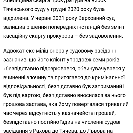
Апеляційна скарга прокуратури на вирок
Тячівського суду у грудні 2020 року була
відхилена. У червні 2021 року Верховний суд
залишив рішення попередніх інстанцій без змін і
касаційну скаргу прокурора – без задоволення.
Адвокат екс-міліціонера у судовому засіданні
зазначив, що його клієнт упродовж семи років
«безпідставно підозрювався, обвинувачувався у
вчиненні злочину та притягався до кримінальної
відповідальності, безпідставно був затриманий і
був під вартою, безпідставно вносилася за нього
грошова застава, яка йому поверталася тривалий
час через відсутність у казначействі грошей,
безпідставно постійно їздив на численні судові
засідання з Рахова до Тячева, до Львова на