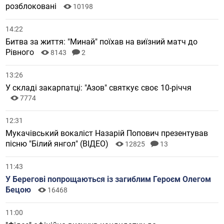
розблоковані
10198
14:22
Битва за життя: "Минай" поїхав на виїзний матч до
Рівного
8143
2
13:26
У складі закарпатці: "Азов" святкує своє 10-річчя
7774
12:31
Мукачівський вокаліст Назарій Попович презентував
пісню "Білий янгол" (ВІДЕО)
12825
13
11:43
У Берегові попрощаються із загиблим Героєм Олегом
Бецою
16468
11:00