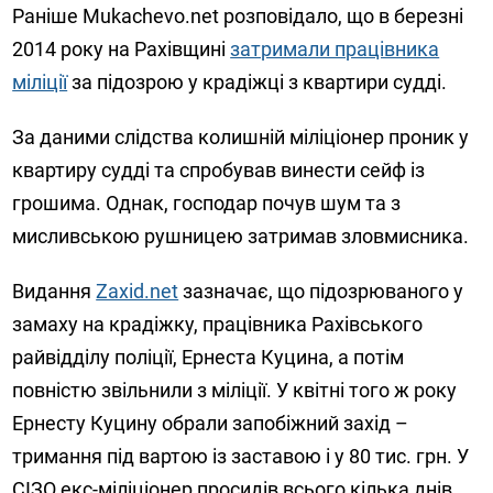
Раніше Mukachevo.net розповідало, що в березні
2014 року на Рахівщині
затримали працівника
міліції
за підозрою у крадіжці з квартири судді.
За даними слідства колишній міліціонер проник у
квартиру судді та спробував винести сейф із
грошима. Однак, господар почув шум та з
мисливською рушницею затримав зловмисника.
Видання
Zaxid.net
зазначає, що підозрюваного у
замаху на крадіжку
, працівника Рахівського
райвідділу поліції,
Ернеста Куцина, а потім
повністю звільнили з міліції. У квітні того ж року
Ернесту Куцину обрали запобіжний захід –
тримання під вартою із заставою і у 80 тис. грн. У
СІЗО екс-міліціонер просидів всього кілька днів.