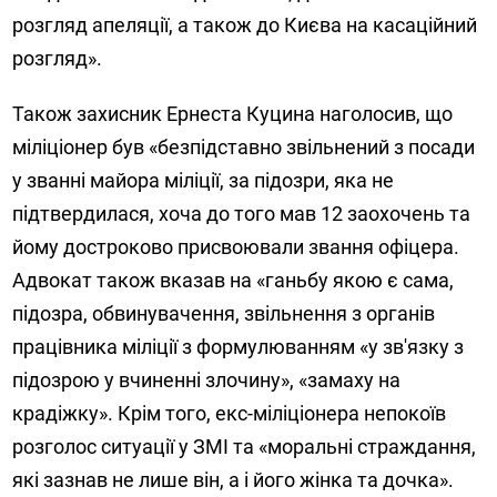
розгляд апеляції, а також до Києва на касаційний
розгляд».
Також захисник Ернеста Куцина наголосив, що
міліціонер був «безпідставно звільнений з посади
у званні майора міліції, за підозри, яка не
підтвердилася, хоча до того мав 12 заохочень та
йому достроково присвоювали звання офіцера.
Адвокат також вказав на «ганьбу якою є сама,
підозра, обвинувачення, звільнення з органів
працівника міліції з формулюванням «у зв'язку з
підозрою у вчиненні злочину», «замаху на
крадіжку». Крім того, екс-міліціонера непокоїв
розголос ситуації у ЗМІ та «моральні страждання,
які зазнав не лише він, а і його жінка та дочка».