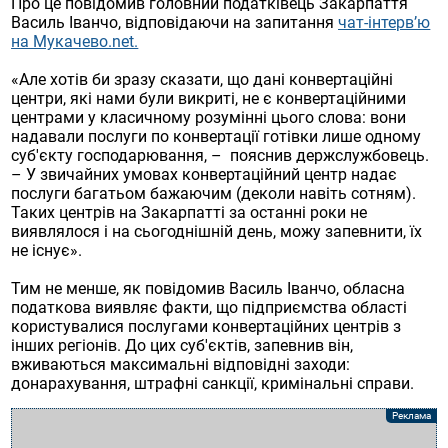
Про це повідомив головний податківець Закарпаття
Василь Іванчо, відповідаючи на запитання
чат-інтерв’ю
на Мукачево.net.
«Але хотів би зразу сказати, що дані конвертаційні
центри, які нами були викриті, не є конвертаційними
центрами у класичному розумінні цього слова: вони
надавали послуги по конвертації готівки лише одному
суб'єкту господарювання, – пояснив держслужбовець.
– У звичайних умовах конвертаційний центр надає
послуги багатьом бажаючим (деколи навіть сотням).
Таких центрів на Закарпатті за останні роки не
виявлялося і на сьогоднішній день, можу запевнити, їх
не існує».
Тим не менше, як повідомив Василь Іванчо, обласна
податкова виявляє факти, що підприємства області
користувалися послугами конвертаційних центрів з
інших регіонів. До цих суб'єктів, запевнив він,
вживаються максимальні відповідні заходи:
донарахування, штрафні санкції, кримінальні справи.