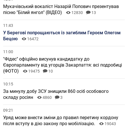
Мукачівський вокаліст Назарій Попович презентував
пісню "Білий янгол" (ВІДЕО)
12830
13
11:43
У Берегові попрощаються із загиблим Героєм Олегом
Бецою
16472
11:00
"Фідес" офіційно висунув кандидатку до
Європарламенту від угорців Закарпаття: всі подробиці
(ФОТО)
19475
10
10:15
За минулу добу ЗСУ знищили 860 осіб особового
складу росіян
4860
3
09:21
Уряд може внести зміни до правил перетину кордону
після вступу в дію закону про мобілізацію.
19043