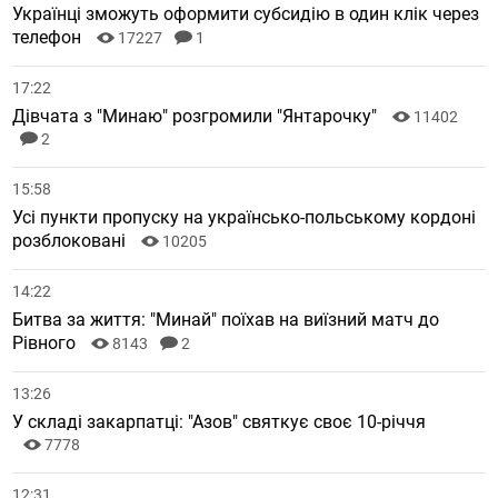
Українці зможуть оформити субсидію в один клік через
телефон
17227
1
17:22
Дівчата з "Минаю" розгромили "Янтарочку"
11402
2
15:58
Усі пункти пропуску на українсько-польському кордоні
розблоковані
10205
14:22
Битва за життя: "Минай" поїхав на виїзний матч до
Рівного
8143
2
13:26
У складі закарпатці: "Азов" святкує своє 10-річчя
7778
12:31