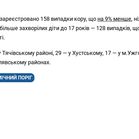
 зареєстровано 158 випадки кору, що
на 9% менше
, н
ільше захворілих діти до 17 років — 128 випадків, щ
і.
 Тячівському районі, 29 — у Хустському, 17 — у м.Ужг
алявському районах.
МІЧНИЙ ПОРІГ