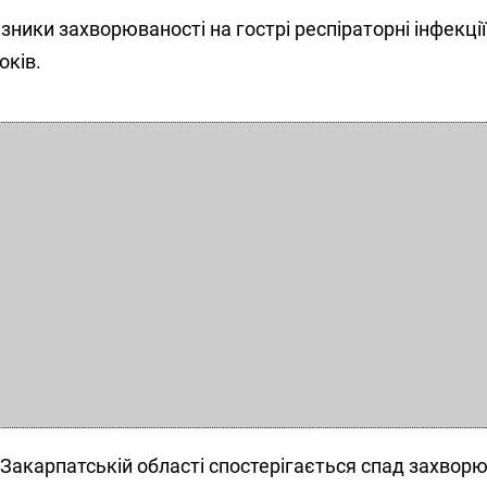
ники захворюваності на гострі респіраторні інфекції 
оків.
в Закарпатській області спостерігається спад захворю