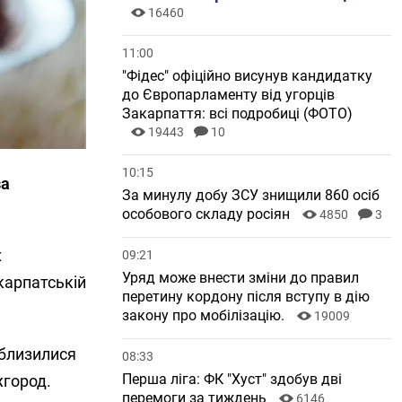
16460
11:00
"Фідес" офіційно висунув кандидатку
до Європарламенту від угорців
Закарпаття: всі подробиці (ФОТО)
19443
10
10:15
за
За минулу добу ЗСУ знищили 860 осіб
особового складу росіян
4850
3
х
09:21
Уряд може внести зміни до правил
карпатській
перетину кордону після вступу в дію
закону про мобілізацію.
19009
аблизилися
08:33
Перша ліга: ФК "Хуст" здобув дві
жгород.
перемоги за тиждень
6146