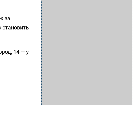
іж за
о становить
ород, 14 — у