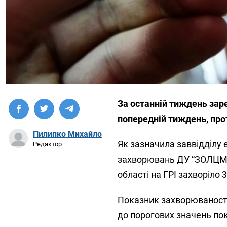
За останній тиждень заре
попередній тиждень, проте
Пилипко Михайло
Як зазначила заввідділу 
Редактор
захворювань ДУ “ЗОЛЦМОЗ
області на ГРІ захворіло 3
Показник захворюваності
до порогових значень по