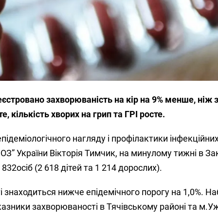
єстровано захворюваність на кір на 9% менше, ніж 
, кількість хворих на грип та ГРІ росте.
епідеміологічного нагляду і профілактики інфекційни
” України Вікторія Тимчик, на минулому тижні в За
 832осіб (2 618 дітей та 1 214 дорослих).
 знаходиться нижче епідемічного порогу на 1,0%. Н
казники захворюваності в Тячівському районі та м.У