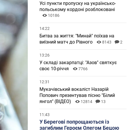
Усі пункти пропуску на українсько-
польському кордоні розблоковані
10186
14:22
Битва за життя: "Минай" поїхав на
виїзний матч до Рівного
8143
2
13:26
У складі закарпатці: "Азов" святкує
своє 10-річчя
7766
12:31
Мукачівський вокаліст Назарій
Попович презентував пісню "Білий
янгол" (ВІДЕО)
12814
13
11:43
У Берегові попрощаються із
загиблим Героєм Олегом Бецою