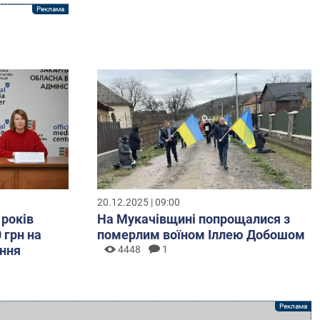
20.12.2025 | 09:00
 років
На Мукачівщині попрощалися з
 грн на
померлим воїном Іллею Добошом
ння
4448
1