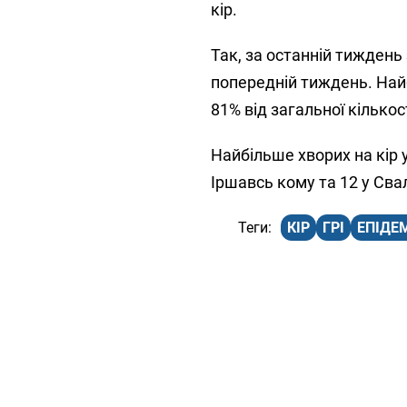
кір.
Так, за останній тиждень
попередній тиждень. Найб
81% від загальної кількост
Найбільше хворих на кір у
Іршавсь кому та 12 у Св
КІР
ГРІ
ЕПІДЕ