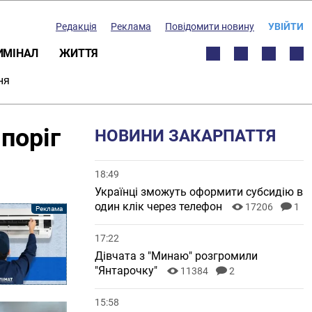
Редакція
Реклама
Повідомити новину
УВІЙТИ
ИМІНАЛ
ЖИТТЯ
ня
 поріг
НОВИНИ ЗАКАРПАТТЯ
18:49
Українці зможуть оформити субсидію в
один клік через телефон
17206
1
17:22
Дівчата з "Минаю" розгромили
"Янтарочку"
11384
2
15:58