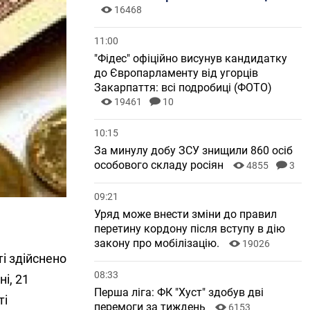
16468
11:00
"Фідес" офіційно висунув кандидатку
до Європарламенту від угорців
Закарпаття: всі подробиці (ФОТО)
19461
10
10:15
За минулу добу ЗСУ знищили 860 осіб
особового складу росіян
4855
3
09:21
Уряд може внести зміни до правил
перетину кордону після вступу в дію
закону про мобілізацію.
19026
і здійснено
08:33
і, 21
Перша ліга: ФК "Хуст" здобув дві
ті
перемоги за тиждень
6153