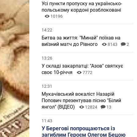
Усі пункти пропуску на українсько-
польському кордоні розблоковані
10196
14:22
Битва за життя: "Минай" поїхав на
виїзний матч до Рівного
8143
2
13:26
У складі закарпатці: "Азов" святкує
своє 10-річчя
7772
12:31
Мукачівський вокаліст Назарій
Попович презентував пісню "Білий
янгол" (ВІДЕО)
12824
13
11:43
У Берегові попрощаються із
загиблим Героєм Олегом Бецою