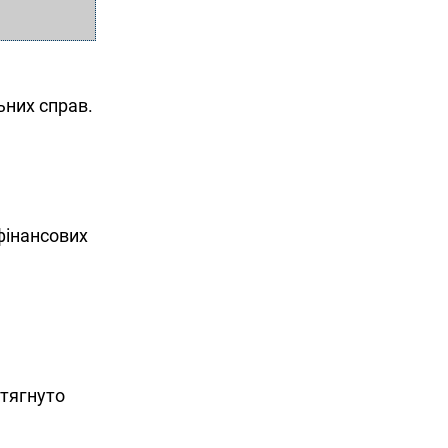
ьних справ.
фінансових
итягнуто