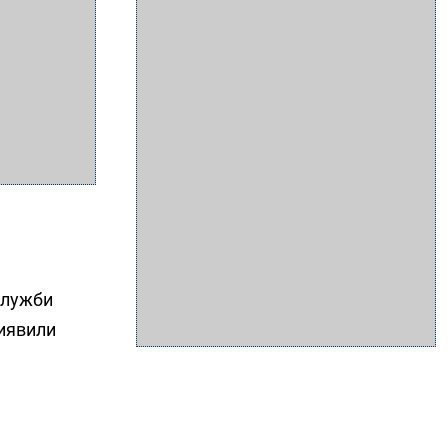
служби
виявили