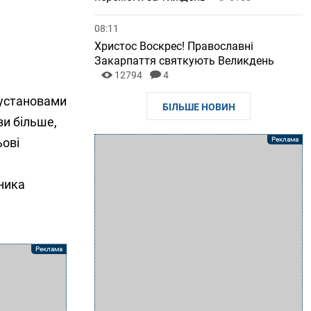
08:11
Христос Воскрес! Православні
Закарпаття святкують Великдень
12794
4
 установами
БІЛЬШЕ НОВИН
зи більше,
ьові
зника