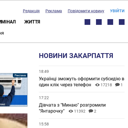
Редакція
Реклама
Повідомити новину
УВІЙТИ
ИМІНАЛ
ЖИТТЯ
ня
НОВИНИ ЗАКАРПАТТЯ
18:49
Українці зможуть оформити субсидію в
один клік через телефон
17218
1
17:22
Дівчата з "Минаю" розгромили
"Янтарочку"
11392
2
15:58