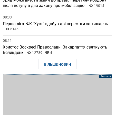
Уряд може внести зміни до правил перетину кордону
після вступу в дію закону про мобілізацію.
19014
08:33
Перша ліга: ФК "Хуст" здобув дві перемоги за тиждень
6146
08:11
Христос Воскрес! Православні Закарпаття святкують
Великдень
12789
4
БІЛЬШЕ НОВИН