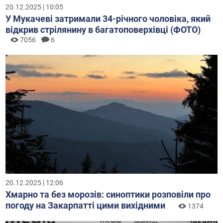
20.12.2025 | 10:05
У Мукачеві затримали 34-річного чоловіка, який
відкрив стрілянину в багатоповерхівці (ФОТО)
7056
6
20.12.2025 | 12:06
Хмарно та без морозів: синоптики розповіли про
погоду на Закарпатті цими вихідними
1374