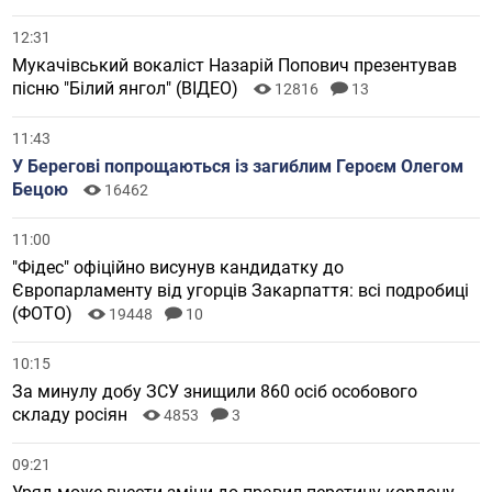
12:31
Мукачівський вокаліст Назарій Попович презентував
пісню "Білий янгол" (ВІДЕО)
12816
13
11:43
У Берегові попрощаються із загиблим Героєм Олегом
Бецою
16462
11:00
"Фідес" офіційно висунув кандидатку до
Європарламенту від угорців Закарпаття: всі подробиці
(ФОТО)
19448
10
10:15
За минулу добу ЗСУ знищили 860 осіб особового
складу росіян
4853
3
09:21