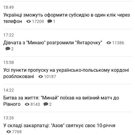
18:49
Українці зможуть оформити субсидію в один клік через
телефон
17209
1
17:22
Дівчата з "Минаю" розгромили "Янтарочку"
11386
2
15:58
Усі пункти пропуску на українсько-польському кордоні
розблоковані
10187
14:22
Битва за життя: "Минай" поїхав на виїзний матч до
Рівного
8143
2
13:26
У складі закарпатці: "Азов" святкує своє 10-річчя
7768