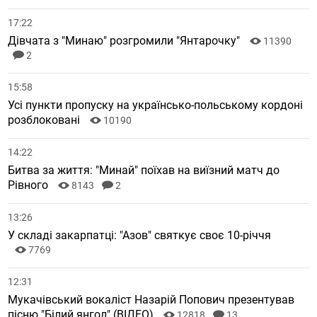
17:22
Дівчата з "Минаю" розгромили "Янтарочку"
11390
2
15:58
Усі пункти пропуску на українсько-польському кордоні
розблоковані
10190
14:22
Битва за життя: "Минай" поїхав на виїзний матч до
Рівного
8143
2
13:26
У складі закарпатці: "Азов" святкує своє 10-річчя
7769
12:31
Мукачівський вокаліст Назарій Попович презентував
пісню "Білий янгол" (ВІДЕО)
12818
13