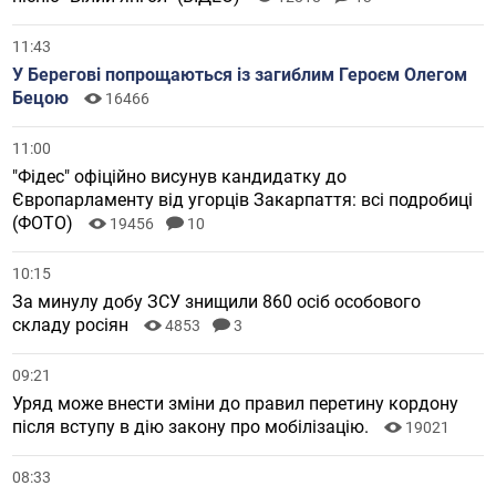
11:43
У Берегові попрощаються із загиблим Героєм Олегом
Бецою
16466
11:00
"Фідес" офіційно висунув кандидатку до
Європарламенту від угорців Закарпаття: всі подробиці
(ФОТО)
19456
10
10:15
За минулу добу ЗСУ знищили 860 осіб особового
складу росіян
4853
3
09:21
Уряд може внести зміни до правил перетину кордону
після вступу в дію закону про мобілізацію.
19021
08:33