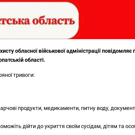
хисту обласної військової адміністрації повідомляє 
рпатській області.
ряної тривоги:
харчові продукти, медикаменти, питну воду, документи
оможіть дійти до укриття своїм сусідам, дітям та ос