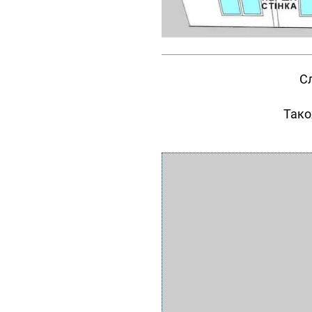
Сл
Тако