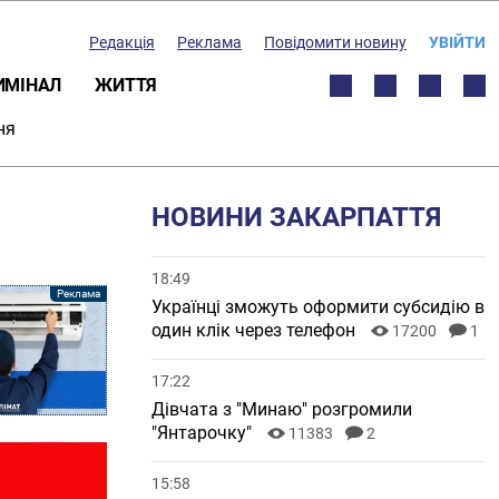
Редакція
Реклама
Повідомити новину
УВІЙТИ
ИМІНАЛ
ЖИТТЯ
ня
НОВИНИ ЗАКАРПАТТЯ
18:49
Українці зможуть оформити субсидію в
один клік через телефон
17200
1
17:22
Дівчата з "Минаю" розгромили
"Янтарочку"
11383
2
15:58