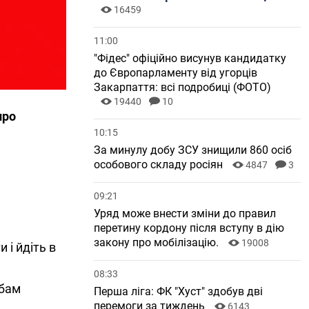
16459
11:00
"Фідес" офіційно висунув кандидатку
до Європарламенту від угорців
Закарпаття: всі подробиці (ФОТО)
19440
10
про
10:15
За минулу добу ЗСУ знищили 860 осіб
особового складу росіян
4847
3
09:21
Уряд може внести зміни до правил
перетину кордону після вступу в дію
закону про мобілізацію.
19008
 і йдіть в
08:33
обам
Перша ліга: ФК "Хуст" здобув дві
перемоги за тиждень
6143