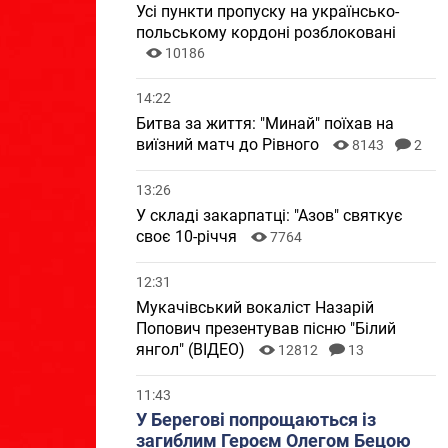
Усі пункти пропуску на українсько-
польському кордоні розблоковані
10186
14:22
Битва за життя: "Минай" поїхав на
виїзний матч до Рівного
8143
2
13:26
У складі закарпатці: "Азов" святкує
своє 10-річчя
7764
12:31
Мукачівський вокаліст Назарій
Попович презентував пісню "Білий
янгол" (ВІДЕО)
12812
13
11:43
У Берегові попрощаються із
загиблим Героєм Олегом Бецою