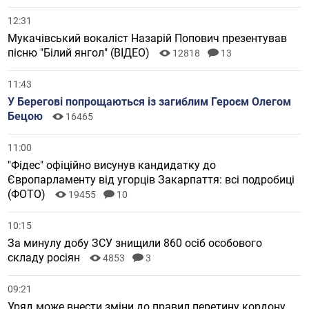
12:31
Мукачівський вокаліст Назарій Попович презентував
пісню "Білий янгол" (ВІДЕО)
12818
13
11:43
У Берегові попрощаються із загиблим Героєм Олегом
Бецою
16465
11:00
"Фідес" офіційно висунув кандидатку до
Європарламенту від угорців Закарпаття: всі подробиці
(ФОТО)
19455
10
10:15
За минулу добу ЗСУ знищили 860 осіб особового
складу росіян
4853
3
09:21
Уряд може внести зміни до правил перетину кордону