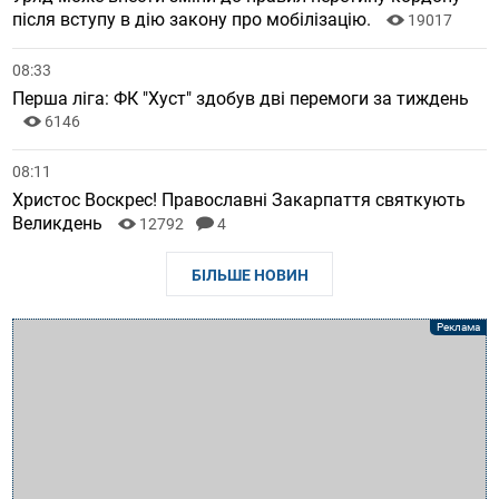
після вступу в дію закону про мобілізацію.
19017
08:33
Перша ліга: ФК "Хуст" здобув дві перемоги за тиждень
6146
08:11
Христос Воскрес! Православні Закарпаття святкують
Великдень
12792
4
БІЛЬШЕ НОВИН