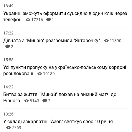
18:49
Українці зможуть оформити субсидію в один клік через
телефон
17216
1
17:22
Дівчата з "Минаю" розгромили "Янтарочку"
11390
2
15:58
Усі пункти пропуску на українсько-польському кордоні
розблоковані
10189
14:22
Битва за життя: "Минай" поїхав на виїзний матч до
Рівного
8143
2
13:26
У складі закарпатці: "Азов" святкує своє 10-річчя
7769