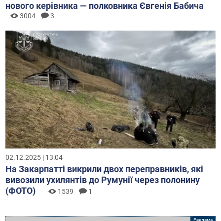
нового керівника — полковника Євгенія Бабича
3004
3
02.12.2025 | 13:04
На Закарпатті викрили двох переправників, які
вивозили ухилянтів до Румунії через полонину
(ФОТО)
1539
1