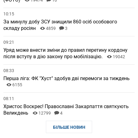
10:15
За минулу добу ЗСУ знищили 860 осіб особового
складу росіян
4859
3
09:21
Уряд може внести зміни до правил перетину кордону
після вступу в дію закону про мобілізацію.
19042
08:33
Перша ліга: ФК "Хуст" здобув дві перемоги за тиждень
6155
08:11
Христос Воскрес! Православні Закарпаття святкують
Великдень
12799
4
БІЛЬШЕ НОВИН