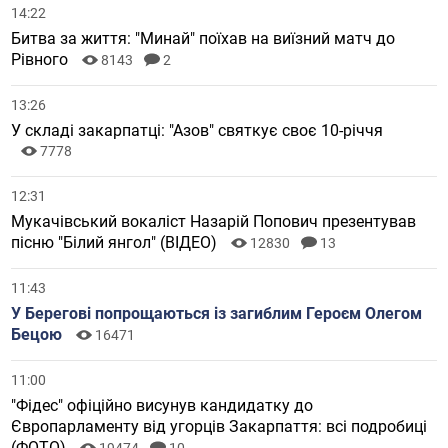
14:22
Битва за життя: "Минай" поїхав на виїзний матч до
Рівного
8143
2
13:26
У складі закарпатці: "Азов" святкує своє 10-річчя
7778
12:31
Мукачівський вокаліст Назарій Попович презентував
пісню "Білий янгол" (ВІДЕО)
12830
13
11:43
У Берегові попрощаються із загиблим Героєм Олегом
Бецою
16471
11:00
"Фідес" офіційно висунув кандидатку до
Європарламенту від угорців Закарпаття: всі подробиці
(ФОТО)
19474
10