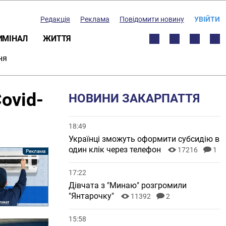
Редакція
Реклама
Повідомити новину
УВІЙТИ
ИМІНАЛ
ЖИТТЯ
ня
ovid-
НОВИНИ ЗАКАРПАТТЯ
18:49
Українці зможуть оформити субсидію в
один клік через телефон
17216
1
17:22
Дівчата з "Минаю" розгромили
"Янтарочку"
11392
2
15:58