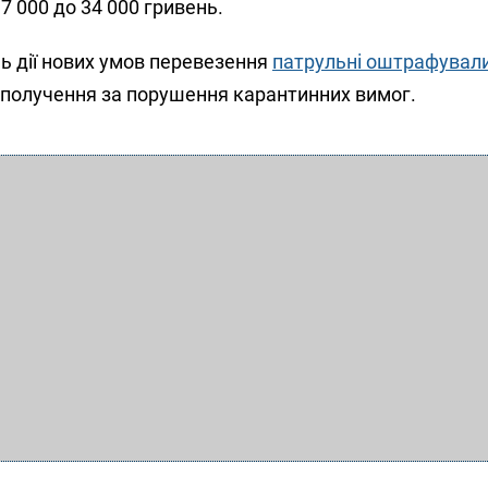
17 000 до 34 000 гривень.
ь дії нових умов перевезення
патрульні оштрафували 
сполучення за порушення карантинних вимог.