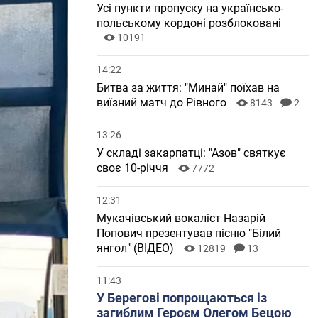
Усі пункти пропуску на українсько-
польському кордоні розблоковані
10191
14:22
Битва за життя: "Минай" поїхав на
виїзний матч до Рівного
8143
2
13:26
У складі закарпатці: "Азов" святкує
своє 10-річчя
7772
12:31
Мукачівський вокаліст Назарій
Попович презентував пісню "Білий
янгол" (ВІДЕО)
12819
13
11:43
У Берегові попрощаються із
загиблим Героєм Олегом Бецою