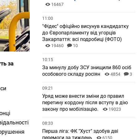
16467
11:00
"Фідес" офіційно висунув кандидатку
до Європарламенту від угорців
Закарпаття: всі подробиці (ФОТО)
19460
10
10:15
ть за
За минулу добу ЗСУ знищили 860 осіб
особового складу росіян
4854
3
йси
09:21
Уряд може внести зміни до правил
перетину кордону після вступу в дію
закону про мобілізацію.
19023
онці
відальності
08:33
Перша ліга: ФК "Хуст" здобув дві
порушення
перемоги за тиждень
6150