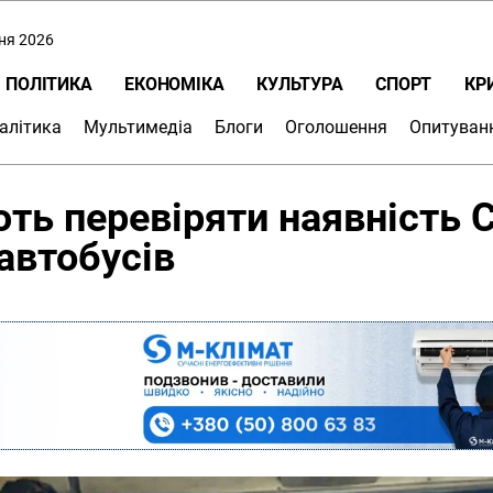
пня 2026
ПОЛІТИКА
ЕКОНОМІКА
КУЛЬТУРА
СПОРТ
КР
алітика
Мультимедіа
Блоги
Оголошення
Опитуван
ть перевіряти наявність C
автобусів