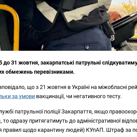
 до 31 жовтня, закарпатські патрульні слідкуватиму
х обмежень перевізниками.
повідало, що з 21 жовтня в Україні на міжобласні ре
льки за умови
вакцинації, чи негативного тесту.
ужбі патрульної поліції Закарпаття, якщо правоохор
то одразу притягатимуть до адміністративної відпо
ня правил щодо карантину людей) КУпАП. Штраф за 