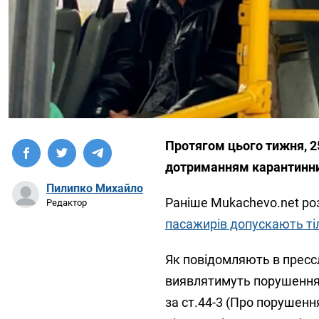
Протягом цього тижня, 25
дотриманням карантинни
Пилипко Михайло
Раніше Mukachevo.net роз
Редактор
пасажирів допускають ті
Як повідомляють в прессл
виявлятимуть порушення, 
за ст.44-3 (Про порушен