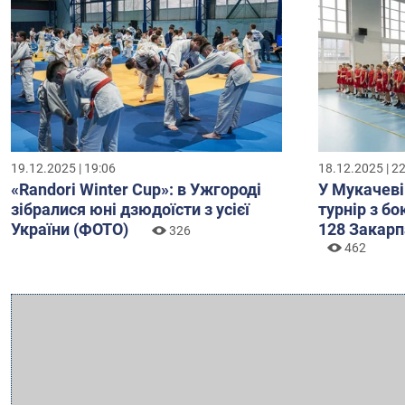
19.12.2025 | 19:06
18.12.2025 | 2
«Randori Winter Cup»: в Ужгороді
У Мукачеві
зібралися юні дзюдоїсти з усієї
турнір з б
України (ФОТО)
128 Закарп
326
462