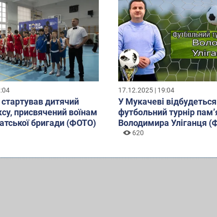
2:04
17.12.2025 | 19:04
 стартував дитячий
У Мукачеві відбудеться
оксу, присвячений воїнам
футбольний турнір пам’
атської бригади (ФОТО)
Володимира Уліганця (
620