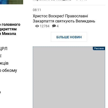
08:11
Христос Воскрес! Православні
Закарпаття святкують Великдень
о головного
12784
4
ідкриттям
`я Микола
БІЛЬШЕ НОВИН
 ЦРЛ
ї
жців
о обкому
о