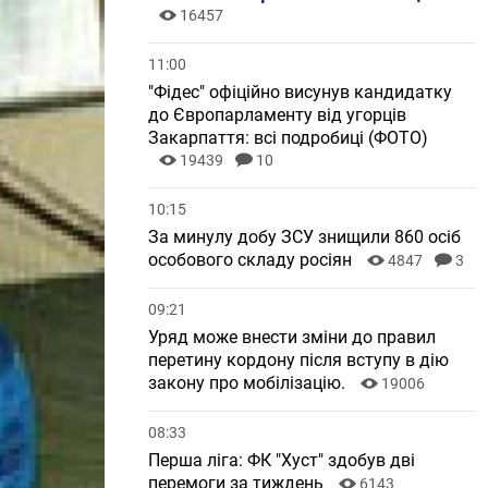
16457
11:00
"Фідес" офіційно висунув кандидатку
до Європарламенту від угорців
Закарпаття: всі подробиці (ФОТО)
19439
10
10:15
За минулу добу ЗСУ знищили 860 осіб
особового складу росіян
4847
3
09:21
Уряд може внести зміни до правил
перетину кордону після вступу в дію
закону про мобілізацію.
19006
08:33
Перша ліга: ФК "Хуст" здобув дві
перемоги за тиждень
6143