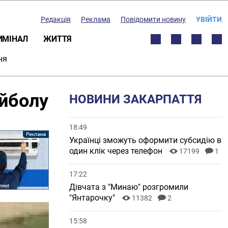
Редакція
Реклама
Повідомити новину
УВІЙТИ
ИМІНАЛ
ЖИТТЯ
ня
ейболу
НОВИНИ ЗАКАРПАТТЯ
18:49
Українці зможуть оформити субсидію в
один клік через телефон
17199
1
17:22
Дівчата з "Минаю" розгромили
"Янтарочку"
11382
2
15:58