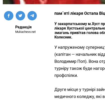
пам`яті лікаря Остапа Ві
У закарпатському м.Хуст пр
Редакція
лікаря Хустської центрально
Mukachevo.net
змагань привітав голова об
Колесник.
У напруженому суперницт
(капітан — начальник від
Володимир Поп). Вона от
турніру також буде наго
профспілки.
Друге місце у турнірі за
медичного коледжу, які в