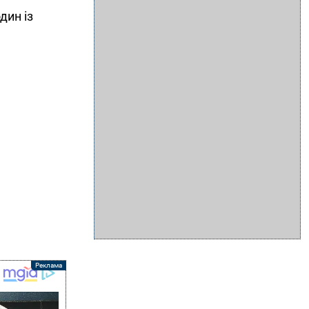
дин із