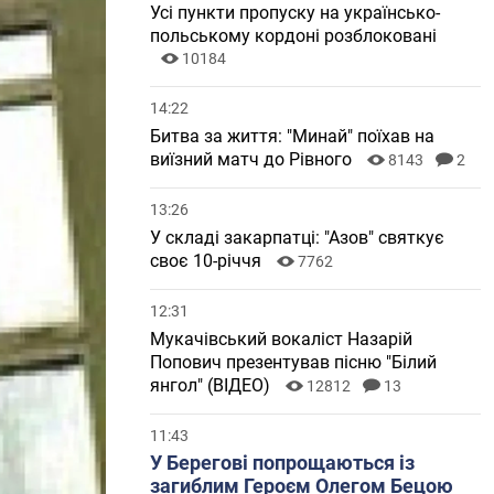
Усі пункти пропуску на українсько-
польському кордоні розблоковані
10184
14:22
Битва за життя: "Минай" поїхав на
виїзний матч до Рівного
8143
2
13:26
У складі закарпатці: "Азов" святкує
своє 10-річчя
7762
12:31
Мукачівський вокаліст Назарій
Попович презентував пісню "Білий
янгол" (ВІДЕО)
12812
13
11:43
У Берегові попрощаються із
загиблим Героєм Олегом Бецою