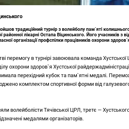
цинського
ойшов традиційний турнір з волейболу пам`яті колишньог
ї районної лікарні Остапа Віцинського. Його учасників з в
ласної організації профспілки працівників охорони здоров
ві перемогу в турнірі завоювала команда Хустської
ділу охорони здоров`я Хустської райдержадміністраці
римала перехідний кубок та пам`ятні медалі. Перемо
роджено комплектом спортивної форми від галузевог
йняли волейболісти Тячівської ЦРЛ, третє — Хустськог
ідзначені медалями організаторів.