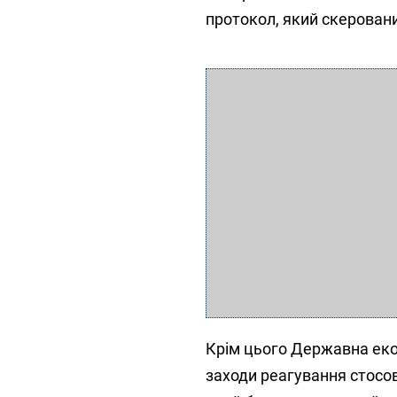
протокол, який скеровани
Крім цього Державна екол
заходи реагування стосов