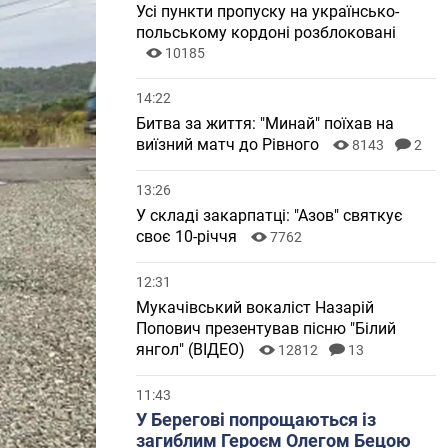
Усі пункти пропуску на українсько-
польському кордоні розблоковані
10185
14:22
Битва за життя: "Минай" поїхав на
виїзний матч до Рівного
8143
2
13:26
У складі закарпатці: "Азов" святкує
своє 10-річчя
7762
12:31
Мукачівський вокаліст Назарій
Попович презентував пісню "Білий
янгол" (ВІДЕО)
12812
13
11:43
У Берегові попрощаються із
загиблим Героєм Олегом Бецою