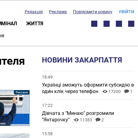
Редакція
Реклама
Повідомити новину
УВІЙТИ
ИМІНАЛ
ЖИТТЯ
ня
ителя
НОВИНИ ЗАКАРПАТТЯ
18:49
Українці зможуть оформити субсидію в
один клік через телефон
17200
1
17:22
Дівчата з "Минаю" розгромили
"Янтарочку"
11383
2
15:58