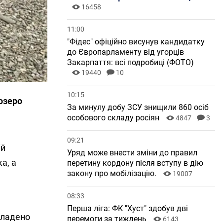
16458
11:00
"Фідес" офіційно висунув кандидатку
до Європарламенту від угорців
Закарпаття: всі подробиці (ФОТО)
19440
10
10:15
озеро
За минулу добу ЗСУ знищили 860 осіб
особового складу росіян
4847
3
09:21
ій
Уряд може внести зміни до правил
а, а
перетину кордону після вступу в дію
закону про мобілізацію.
19007
08:33
Перша ліга: ФК "Хуст" здобув дві
кладено
перемоги за тиждень
6143