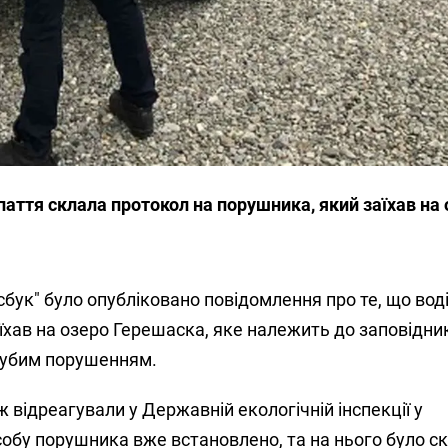
аття склала протокол на порушника, який заїхав на 
сбук" було опубліковано повідомлення про те, що вод
їхав на озеро Герешаска, яке належить до заповідник
грубим порушенням.
 відреагували у Державній екологічній інспекції у
собу порушника вже встановлено, та на нього було с