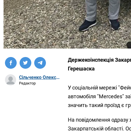
Держекоінспекція Закарп
Герешаска
Сільченко Олександр Артурович
Редактор
У соціальній мережі "Фей
автомобіля "Mercedes" за
значить такий проїзд є 
На повідомлення одразу ж
Закарпатській області. О