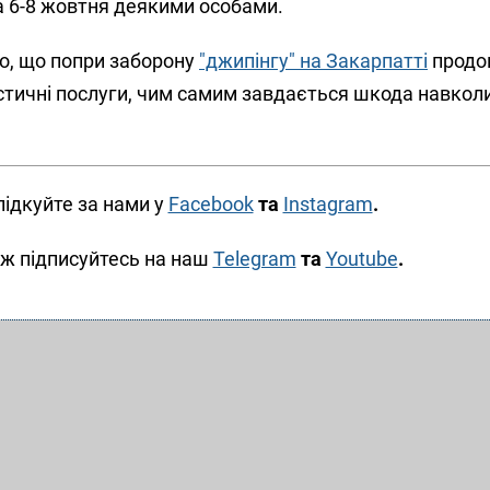
а 6-8 жовтня деякими особами.
о, що попри заборону
"джипінгу" на Закарпатті
продо
ристичні послуги, чим самим завдається шкода навко
лідкуйте за нами у
Facebook
та
Instagram
.
ж підписуйтесь на наш
Telegram
та
Youtube
.