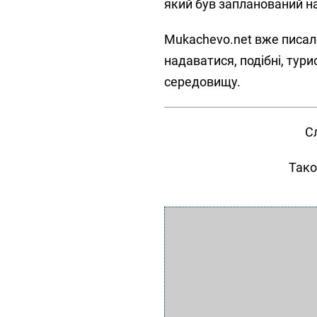
який був запланований н
Mukachevo.net вже писал
надаватися, подібні, ту
середовищу.
С
Тако