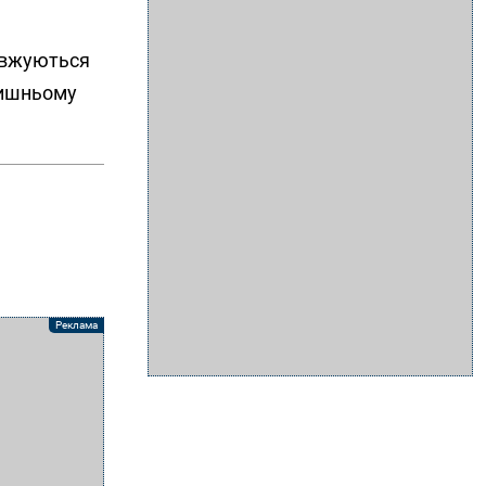
вжуються
лишньому