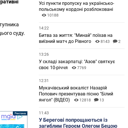
тративні
Усі пункти пропуску на українсько-
польському кордоні розблоковані
10188
ступника
14:22
ього суду.
Битва за життя: "Минай" поїхав на
виїзний матч до Рівного
8143
2
13:26
У складі закарпатці: "Азов" святкує
своє 10-річчя
7769
12:31
Мукачівський вокаліст Назарій
Попович презентував пісню "Білий
янгол" (ВІДЕО)
12818
13
11:43
У Берегові попрощаються із
загиблим Героєм Олегом Бецою