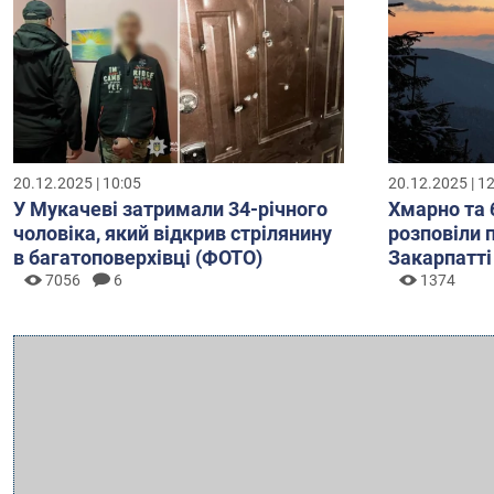
20.12.2025 | 10:05
20.12.2025 | 1
У Мукачеві затримали 34-річного
Хмарно та 
чоловіка, який відкрив стрілянину
розповіли 
в багатоповерхівці (ФОТО)
Закарпатті
7056
6
1374