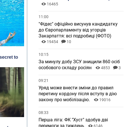
16465
11:00
"Фідес" офіційно висунув кандидатку
до Європарламенту від угорців
Закарпаття: всі подробиці (ФОТО)
19454
10
10:15
За минулу добу ЗСУ знищили 860 осіб
особового складу росіян
4853
3
09:21
Уряд може внести зміни до правил
перетину кордону після вступу в дію
закону про мобілізацію.
19016
08:33
Перша ліга: ФК "Хуст" здобув дві
перемоги за тиждень
6146