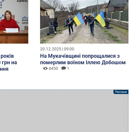
20.12.2025 | 09:00
 років
На Мукачівщині попрощалися з
 грн на
померлим воїном Іллею Добошом
ння
4450
1