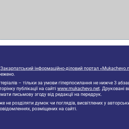
6
Закарпатський інформаційно-діловий портал «Mukachevo.n
режено.
еріалів – тільки за умови гіперпосилання не нижче 3 абза
торінку публікації на сайті
www.mukachevo.net
. Друковані 
мати письмову згоду від редакції на передрук.
е не розділяти думок чи поглядів, висвітлених у авторськ
овідомленнях, розміщених на сайті.