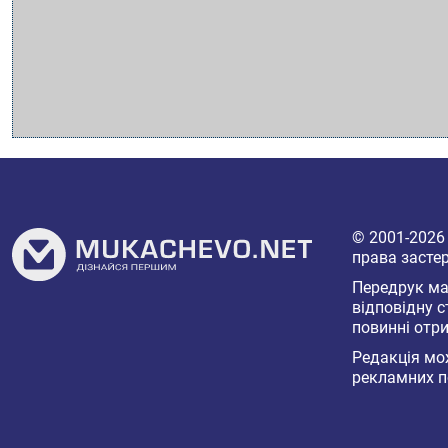
© 2001-202
права засте
Передрук мат
відповідну с
повинні отри
Редакція мож
рекламних п