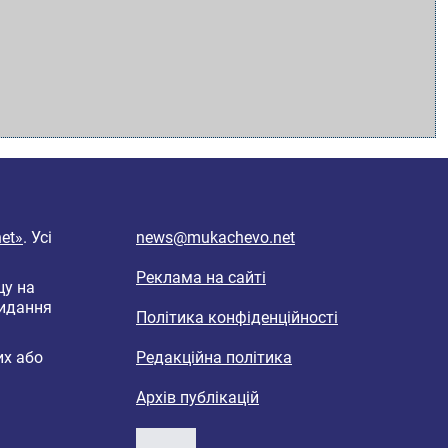
et»
. Усі
news@mukachevo.net
Реклама на сайті
цу на
видання
Політика конфіденційності
их або
Редакційна політика
Архів публікацій