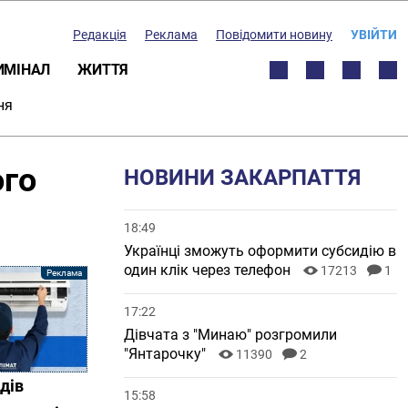
Редакція
Реклама
Повідомити новину
УВІЙТИ
ИМІНАЛ
ЖИТТЯ
ня
ого
НОВИНИ ЗАКАРПАТТЯ
18:49
Українці зможуть оформити субсидію в
один клік через телефон
17213
1
17:22
Дівчата з "Минаю" розгромили
"Янтарочку"
11390
2
дів
15:58