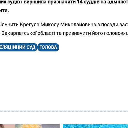
их судів і вирішила призначити 14 суддів на адмініс
ити.
ільнити Крегула Миколу Миколайовича з посади за
 Закарпатської області та призначити його головою ц
ЕЛЯЦІЙНИЙ СУД
ГОЛОВА